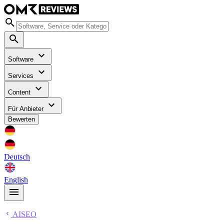
Software
Services
Content
Für Anbieter
Bewerten
Deutsch
English
AISEO