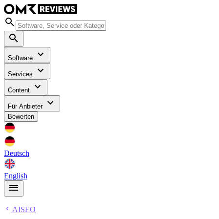
Software
Services
Content
Für Anbieter
Bewerten
Deutsch
English
AISEO