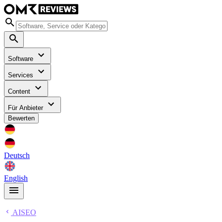
Software
Services
Content
Für Anbieter
Bewerten
Deutsch
English
AISEO