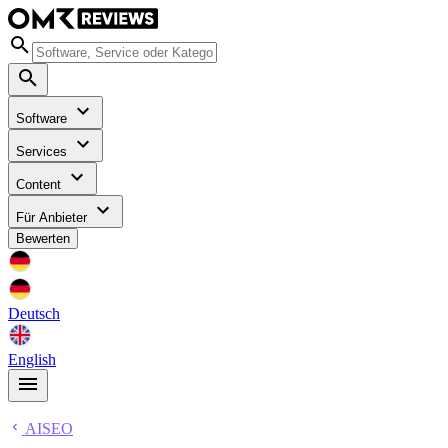
Software
Services
Content
Für Anbieter
Bewerten
Deutsch
English
AISEO