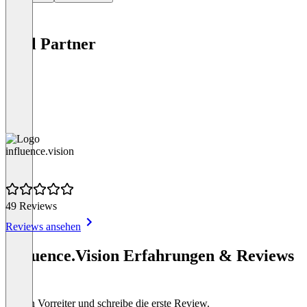
Tool Partner
influence.vision
49 Reviews
Reviews ansehen
Item
1
Influence.Vision Erfahrungen & Reviews
of
(0)
1
Sei ein Vorreiter und schreibe die erste Review.