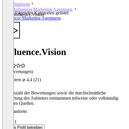
Startseite
Influencer Marketing Agenturen
In den folgenden Kategorien gelistet:
Influence.Vision
Influencer Marketing Agenturen
Influence.Vision
(0 Bewertungen)
Extern
⌀ 4,4
(21)
Die Anzahl der Bewertungen sowie die durchschnittliche
Bewertung des Anbieters entstammen teilweise oder vollständig
externen Quellen.
Standorte:
Wien
Wien
+1
Dieses Profil betreiben