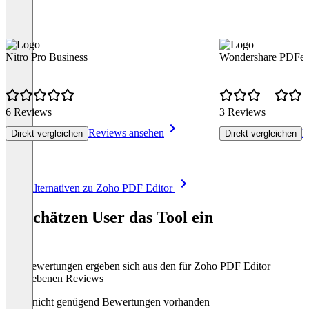
Nitro Pro Business
Wondershare PDFel
6 Reviews
3 Reviews
Reviews ansehen
R
Direkt vergleichen
Direkt vergleichen
Item
Alle Alternativen zu Zoho PDF Editor
1
of
So schätzen User das Tool ein
8
Die Bewertungen ergeben sich aus den für Zoho PDF Editor
abgegebenen Reviews
Noch nicht genügend Bewertungen vorhanden