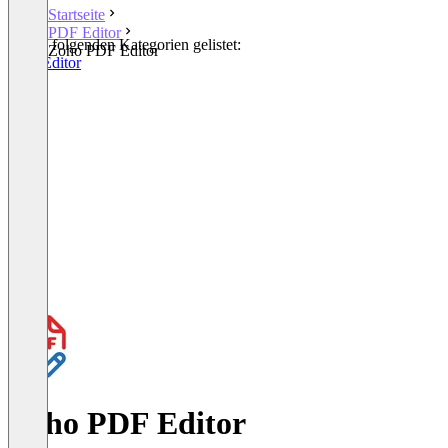
Startseite
PDF Editor
In den folgenden Kategorien gelistet:
Zoho PDF Editor
PDF Editor
Zoho PDF Editor