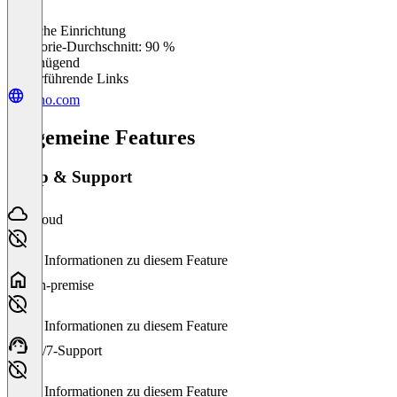
Einfache Einrichtung
0
%
Kategorie-Durchschnitt: 90 %
Ungenügend
Weiterführende Links
zoho.com
Allgemeine Features
Setup & Support
Cloud
Keine Informationen zu diesem Feature
On-premise
Keine Informationen zu diesem Feature
24/7-Support
Keine Informationen zu diesem Feature