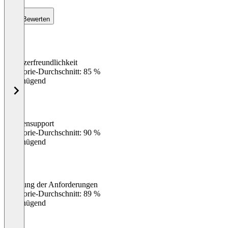
Bewerten
Benutzerfreundlichkeit
0
%
Kategorie-Durchschnitt: 85 %
Ungenügend
Kundensupport
0
%
Kategorie-Durchschnitt: 90 %
Ungenügend
Erfüllung der Anforderungen
0
%
Kategorie-Durchschnitt: 89 %
Ungenügend