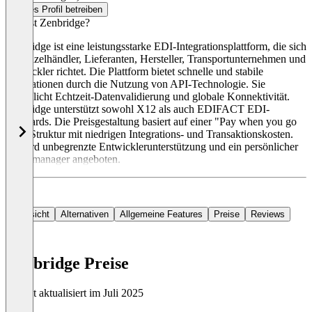
Dieses Profil betreiben
Was ist Zenbridge?
Zenbridge ist eine leistungsstarke EDI-Integrationsplattform, die sich
an Einzelhändler, Lieferanten, Hersteller, Transportunternehmen und
Entwickler richtet. Die Plattform bietet schnelle und stabile
Integrationen durch die Nutzung von API-Technologie. Sie
ermöglicht Echtzeit-Datenvalidierung und globale Konnektivität.
Zenbridge unterstützt sowohl X12 als auch EDIFACT EDI-
Standards. Die Preisgestaltung basiert auf einer "Pay when you go
live"-Struktur mit niedrigen Integrations- und Transaktionskosten.
Es wird unbegrenzte Entwicklerunterstützung und ein persönlicher
Liefermanager angeboten.
Übersicht
Alternativen
Allgemeine Features
Preise
Reviews
Zenbridge Preise
Zuletzt aktualisiert im Juli 2025