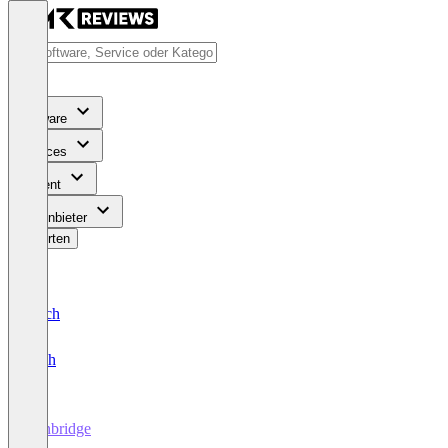
Software
Services
Content
Für Anbieter
Bewerten
Deutsch
English
Zenbridge