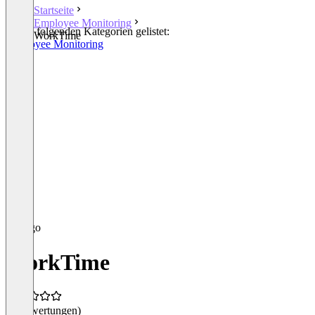
Startseite
Employee Monitoring
In den folgenden Kategorien gelistet:
WorkTime
Employee Monitoring
WorkTime
(0 Bewertungen)