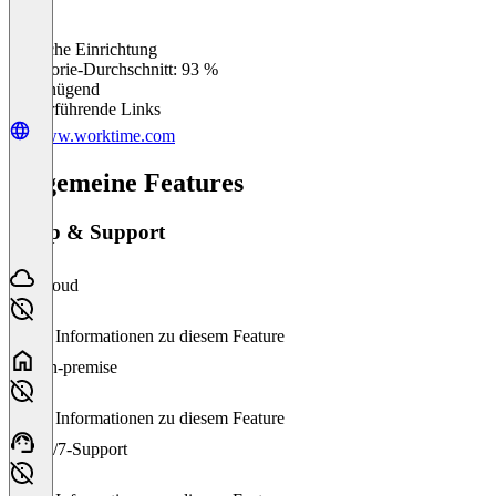
Einfache Einrichtung
0
%
Kategorie-Durchschnitt: 93 %
Ungenügend
Weiterführende Links
www.worktime.com
Allgemeine Features
Setup & Support
Cloud
Keine Informationen zu diesem Feature
On-premise
Keine Informationen zu diesem Feature
24/7-Support