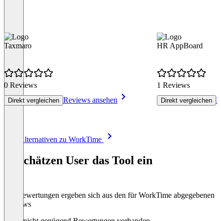
Taxmaro
HR AppBoard
0 Reviews
1 Reviews
Reviews ansehen
R
Direkt vergleichen
Direkt vergleichen
Item
Alle Alternativen zu WorkTime
1
of
So schätzen User das Tool ein
8
Die Bewertungen ergeben sich aus den für WorkTime abgegebenen
Reviews
Noch nicht genügend Bewertungen vorhanden