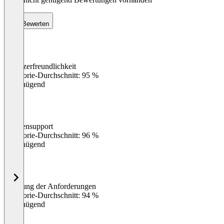
Bewerten
Benutzerfreundlichkeit
0
%
Kategorie-Durchschnitt: 95 %
Ungenügend
Kundensupport
0
%
Kategorie-Durchschnitt: 96 %
Ungenügend
Erfüllung der Anforderungen
0
%
Kategorie-Durchschnitt: 94 %
Ungenügend