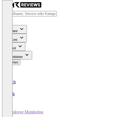
Software
Services
Content
Für Anbieter
Bewerten
Deutsch
English
Employee Monitoring