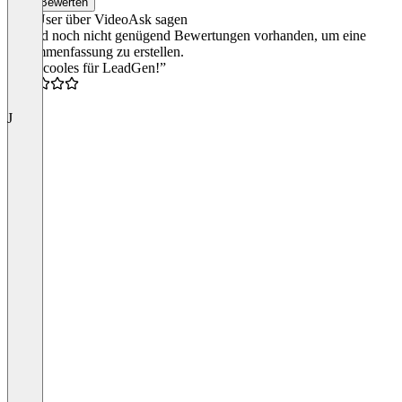
Bewerten
Was User über VideoAsk sagen
Es sind noch nicht genügend Bewertungen vorhanden, um eine
Zusammenfassung zu erstellen.
“Sehr cooles für LeadGen!”
4.5
J