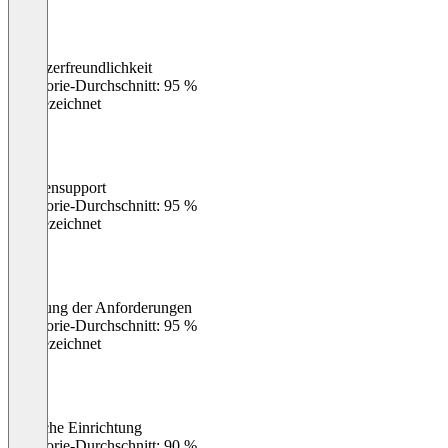
Benutzerfreundlichkeit
0
%
Kategorie-Durchschnitt: 95 %
Ausgezeichnet
Kundensupport
0
%
Kategorie-Durchschnitt: 95 %
Ausgezeichnet
Erfüllung der Anforderungen
0
%
Kategorie-Durchschnitt: 95 %
Ausgezeichnet
Einfache Einrichtung
0
%
Kategorie-Durchschnitt: 90 %