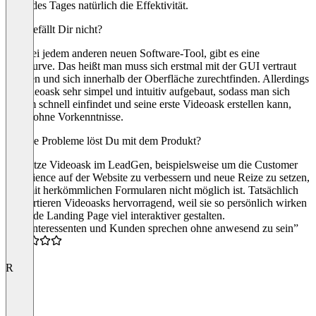
Ende des Tages natürlich die Effektivität.
Was gefällt Dir nicht?
Wie bei jedem anderen neuen Software-Tool, gibt es eine
Lernkurve. Das heißt man muss sich erstmal mit der GUI vertraut
machen und sich innerhalb der Oberfläche zurechtfinden. Allerdings
ist Videoask sehr simpel und intuitiv aufgebaut, sodass man sich
extrem schnell einfindet und seine erste Videoask erstellen kann,
selbst ohne Vorkenntnisse.
Welche Probleme löst Du mit dem Produkt?
Ich nutze Videoask im LeadGen, beispielsweise um die Customer
Experience auf der Website zu verbessern und neue Reize zu setzen,
was mit herkömmlichen Formularen nicht möglich ist. Tatsächlich
konvertieren Videoasks hervorragend, weil sie so persönlich wirken
und jede Landing Page viel interaktiver gestalten.
“Mit Interessenten und Kunden sprechen ohne anwesend zu sein”
4.0
R