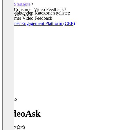
Startseite
Consumer Video Feedback
In den folgenden Kategorien gelistet:
VideoAsk
Consumer Video Feedback
Customer Engagement Plattform (CEP)
VideoAsk