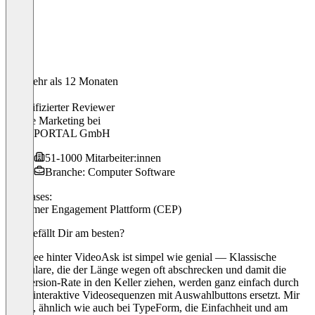
Vor mehr als 12 Monaten
Jannis
Verifizierter Reviewer
Online Marketing
bei
4ALLPORTAL GmbH
51-1000 Mitarbeiter:innen
Branche: Computer Software
Use cases:
Customer Engagement Plattform (CEP)
Was gefällt Dir am besten?
Die Idee hinter VideoAsk ist simpel wie genial — Klassische
Formulare, die der Länge wegen oft abschrecken und damit die
Conversion-Rate in den Keller ziehen, werden ganz einfach durch
kurze interaktive Videosequenzen mit Auswahlbuttons ersetzt. Mir
gefällt, ähnlich wie auch bei TypeForm, die Einfachheit und am