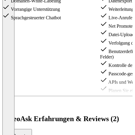
Domänen-White-Labeling
Datenexport
Vorrangige Unterstützung
Weiterleitun
Sprachgesteuerter Chatbot
Live-Anrufe
Net Promoter
Datei-Upload
Verfolgung de
Benutzerdefini
Felder)
Kontrolle der
Passcode-gesc
APIs und We
Planen Sie ei
Item
1
of
3
VideoAsk Erfahrungen & Reviews (2)