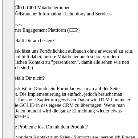
51-1000 Mitarbeiter:innen
Branche: Information Technology and Services
Use cases:
Customer Engagement Plattform (CEP)
Was gefällt Dir am besten?
Videoask lässt uns Persönlichkeit aufbauen ohne anwesend zu sein.
Das Tool hilft dabei, unsere Mitarbeiter auch schon vor dem
persönlichen Kontakt zu "präsentieren", damit alle sehen wie nett
wir doch sind ;).
Was gefällt Dir nicht?
Videoask ist im Grunde ein Formular, was man auf der Seite
schaltet. Die Implementierung ist einfach, jedoch braucht man
andere Tools wie Zapier um gewissen Daten wie UTM Parameter
oder die GCLID in das eigene CRM zu übertragen. Wenn man
diese Daten braucht wird die ganze Einrichtung wieder etwas
komplizierter.
Welche Probleme löst Du mit dem Produkt?
Schon vor dem Kontakt zum Sales / Support usw. persönlich Fragen