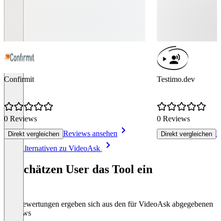
Confirmit
Testimo.dev
0 Reviews
0 Reviews
Reviews ansehen
R
Direkt vergleichen
Direkt vergleichen
Item
Alle Alternativen zu VideoAsk
1
of
So schätzen User das Tool ein
6
Die Bewertungen ergeben sich aus den für VideoAsk abgegebenen
Reviews