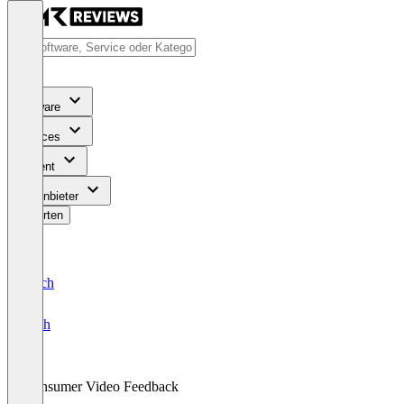
Software
Services
Content
Für Anbieter
Bewerten
Deutsch
English
Consumer Video Feedback