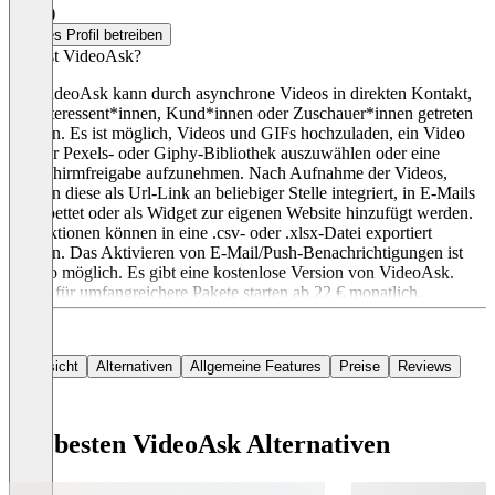
4,3
(2)
Dieses Profil betreiben
Was ist VideoAsk?
Mit VideoAsk kann durch asynchrone Videos in direkten Kontakt,
mit Interessent*innen, Kund*innen oder Zuschauer*innen getreten
werden. Es ist möglich, Videos und GIFs hochzuladen, ein Video
aus der Pexels- oder Giphy-Bibliothek auszuwählen oder eine
Bildschirmfreigabe aufzunehmen. Nach Aufnahme der Videos,
können diese als Url-Link an beliebiger Stelle integriert, in E-Mails
eingebettet oder als Widget zur eigenen Website hinzufügt werden.
Interaktionen können in eine .csv- oder .xlsx-Datei exportiert
werden. Das Aktivieren von E-Mail/Push-Benachrichtigungen ist
ebenso möglich. Es gibt eine kostenlose Version von VideoAsk.
Preise für umfangreichere Pakete starten ab 22 € monatlich.
Übersicht
Alternativen
Allgemeine Features
Preise
Reviews
Die besten VideoAsk Alternativen