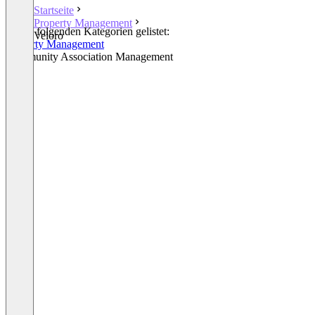
Startseite
Property Management
In den folgenden Kategorien gelistet:
Veloro
Property Management
Community Association Management