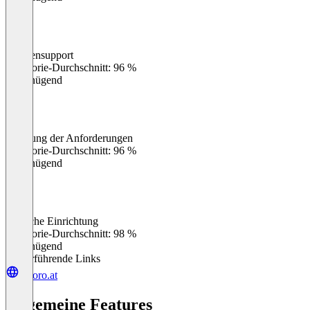
Kundensupport
0
%
Kategorie-Durchschnitt: 96 %
Ungenügend
Erfüllung der Anforderungen
0
%
Kategorie-Durchschnitt: 96 %
Ungenügend
Einfache Einrichtung
0
%
Kategorie-Durchschnitt: 98 %
Ungenügend
Weiterführende Links
veloro.at
Allgemeine Features