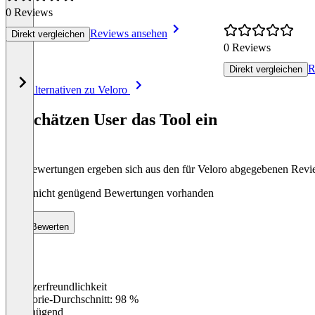
0 Reviews
Reviews ansehen
Direkt vergleichen
0 Reviews
R
Direkt vergleichen
Item
Alle Alternativen zu Veloro
1
of
So schätzen User das Tool ein
8
Die Bewertungen ergeben sich aus den für Veloro abgegebenen Rev
Noch nicht genügend Bewertungen vorhanden
Bewerten
Benutzerfreundlichkeit
0
%
Kategorie-Durchschnitt: 98 %
Ungenügend