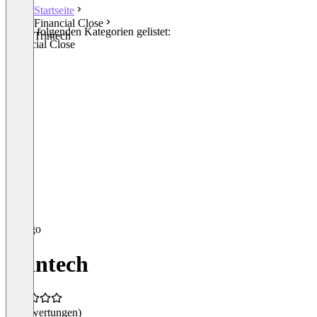
Startseite
Financial Close
In den folgenden Kategorien gelistet:
Trintech
Financial Close
Trintech
(0 Bewertungen)