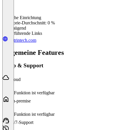
Einfache Einrichtung
0
%
Kategorie-Durchschnitt: 0 %
Ungenügend
Weiterführende Links
de.trintech.com
Allgemeine Features
Setup & Support
Cloud
Diese Funktion ist verfügbar
On-premise
Diese Funktion ist verfügbar
24/7-Support