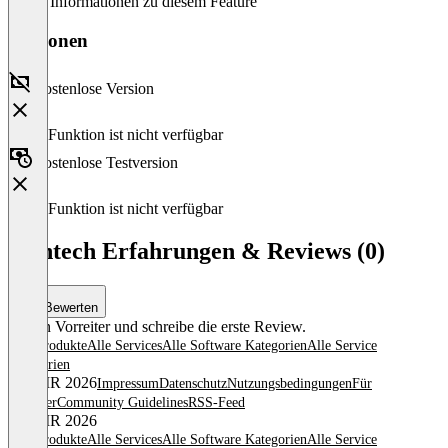
Keine Informationen zu diesem Feature
Versionen
Kostenlose Version
Diese Funktion ist nicht verfügbar
Kostenlose Testversion
Diese Funktion ist nicht verfügbar
Trintech Erfahrungen & Reviews (0)
Bewerten
Sei ein Vorreiter und schreibe die erste Review.
Alle Produkte
Alle Services
Alle Software Kategorien
Alle Service
Kategorien
© OMR 2026
Impressum
Datenschutz
Nutzungsbedingungen
Für
Anbieter
Community Guidelines
RSS-Feed
© OMR 2026
Alle Produkte
Alle Services
Alle Software Kategorien
Alle Service