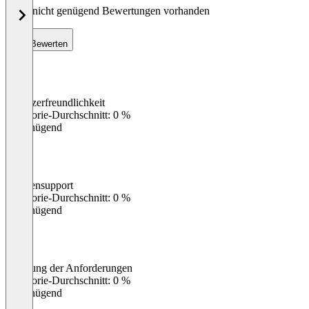
Noch nicht genügend Bewertungen vorhanden
Bewerten
Benutzerfreundlichkeit
0
%
Kategorie-Durchschnitt: 0 %
Ungenügend
Kundensupport
0
%
Kategorie-Durchschnitt: 0 %
Ungenügend
Erfüllung der Anforderungen
0
%
Kategorie-Durchschnitt: 0 %
Ungenügend