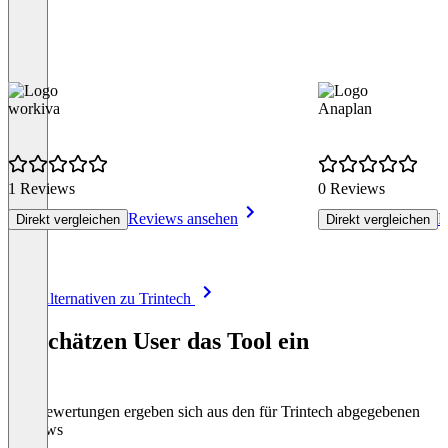
workiva
Anaplan
1 Reviews
0 Reviews
Reviews ansehen
R
Direkt vergleichen
Direkt vergleichen
Item
Alle Alternativen zu Trintech
1
of
So schätzen User das Tool ein
8
Die Bewertungen ergeben sich aus den für Trintech abgegebenen
Reviews