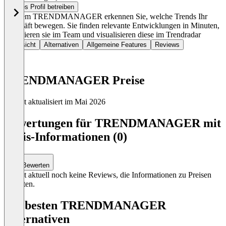
Dieses Profil betreiben
Mit dem TRENDMANAGER erkennen Sie, welche Trends Ihr
Geschäft bewegen. Sie finden relevante Entwicklungen in Minuten,
priorisieren sie im Team und visualisieren diese im Trendradar
Übersicht
Alternativen
Allgemeine Features
Reviews
TRENDMANAGER Preise
Zuletzt aktualisiert im Mai 2026
Item
1
Bewertungen für TRENDMANAGER mit
of
Preis-Informationen (0)
0
Bewerten
Es gibt aktuell noch keine Reviews, die Informationen zu Preisen
enthalten.
Die besten TRENDMANAGER
Alternativen