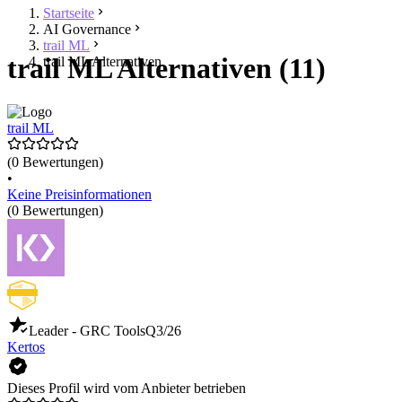
Startseite
AI Governance
trail ML
trail ML Alternativen (11)
trail ML Alternativen
trail ML
(0 Bewertungen)
•
Keine Preisinformationen
(0 Bewertungen)
Leader - GRC Tools
Q3/26
Kertos
Dieses Profil wird vom Anbieter betrieben