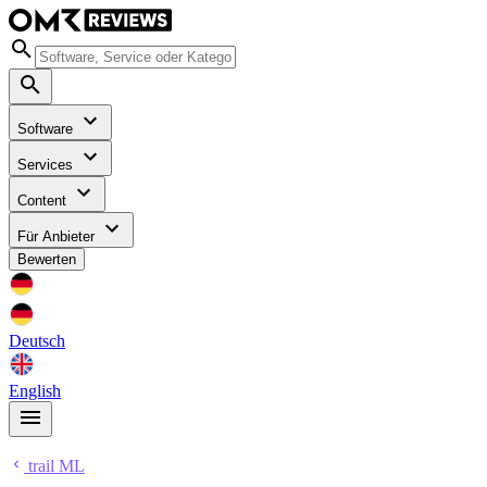
Software
Services
Content
Für Anbieter
Bewerten
Deutsch
English
trail ML