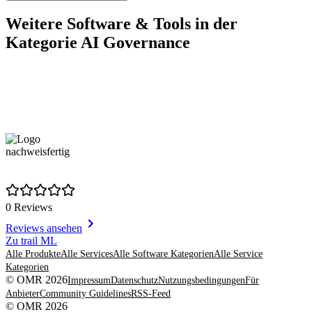
Weitere Software & Tools in der
Kategorie AI Governance
nachweisfertig
0 Reviews
Reviews ansehen
Item
Zu trail ML
1
Alle Produkte
Alle Services
Alle Software Kategorien
Alle Service
of
Kategorien
1
© OMR 2026
Impressum
Datenschutz
Nutzungsbedingungen
Für
Anbieter
Community Guidelines
RSS-Feed
© OMR 2026