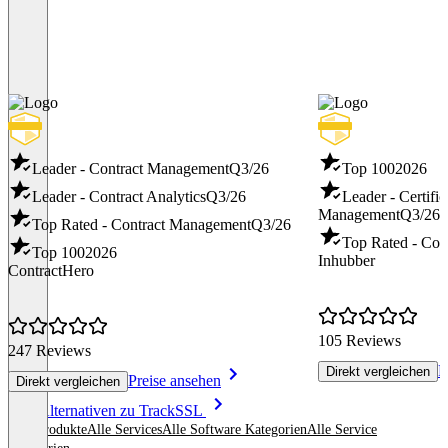
Leader - Contract Management
Q3/26
Top 100
2026
Leader - Contract Analytics
Q3/26
Leader - Certific
Management
Q3/26
Top Rated - Contract Management
Q3/26
Top Rated - Con
Top 100
2026
Inhubber
ContractHero
105 Reviews
247 Reviews
P
Direkt vergleichen
Preise ansehen
Direkt vergleichen
Item
Alle Alternativen zu TrackSSL
1
Alle Produkte
Alle Services
Alle Software Kategorien
Alle Service
of