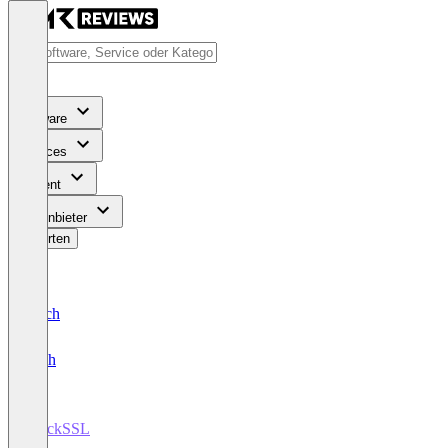
Software
Services
Content
Für Anbieter
Bewerten
Deutsch
English
TrackSSL