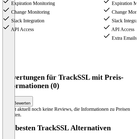
Expiration Monitoring
Expiration Mo
Change Monitoring
Change Monit
Slack Integration
Slack Integrat
API Access
API Access
Extra Emails
Item
1
Bewertungen für TrackSSL mit Preis-
of
Informationen (0)
5
Bewerten
Es gibt aktuell noch keine Reviews, die Informationen zu Preisen
enthalten.
Die besten TrackSSL Alternativen