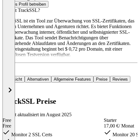
Dieses Profil betreiben
Was ist TrackSSL?
TrackSSL ist ein Tool zur Überwachung von SSL-Zertifikaten, das
sich an Unternehmen und Agenturen richtet. Es bietet Funktionen
zur Überwachung interner, öffentlicher und selbstsignierter SSL-
Zertifikate. Das Tool sendet Benachrichtigungen über
bevorstehende Ablaufdaten und Änderungen an den Zertifikaten.
Die Preisgestaltung beginnt bei $ 0,72 pro Domain, mit einer
kostenlosen Testversion verfügbar.
Übersicht
Alternativen
Allgemeine Features
Preise
Reviews
TrackSSL Preise
Zuletzt aktualisiert im August 2025
Free
Starter
Free
17,00 €
/ Monat
Monitor 2 SSL Certs
Monitor 20 S