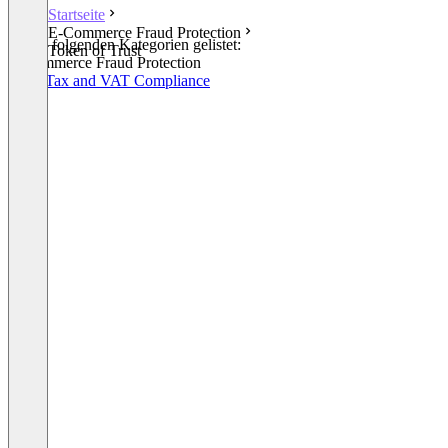
Startseite
E-Commerce Fraud Protection
In den folgenden Kategorien gelistet:
Token of Trust
E-Commerce Fraud Protection
Sales Tax and VAT Compliance