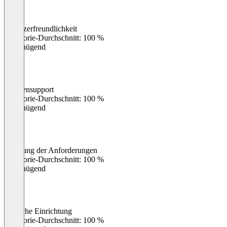
Benutzerfreundlichkeit
0
%
Kategorie-Durchschnitt: 100 %
Ungenügend
Kundensupport
0
%
Kategorie-Durchschnitt: 100 %
Ungenügend
Erfüllung der Anforderungen
0
%
Kategorie-Durchschnitt: 100 %
Ungenügend
Einfache Einrichtung
0
%
Kategorie-Durchschnitt: 100 %