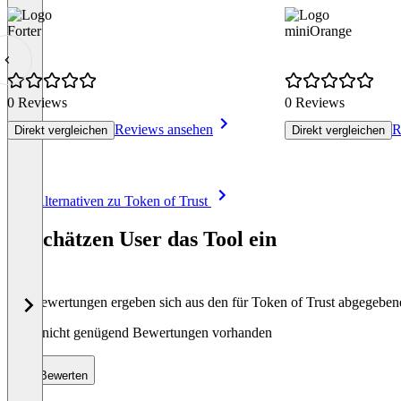
Forter
miniOrange
0 Reviews
0 Reviews
Reviews ansehen
R
Direkt vergleichen
Direkt vergleichen
Item
Alle Alternativen zu Token of Trust
1
of
So schätzen User das Tool ein
8
Die Bewertungen ergeben sich aus den für Token of Trust abgegebe
Noch nicht genügend Bewertungen vorhanden
Bewerten