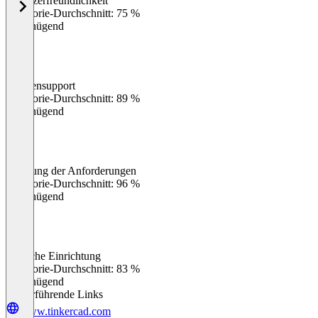
Benutzerfreundlichkeit
0
%
Kategorie-Durchschnitt: 75 %
Ungenügend
Kundensupport
0
%
Kategorie-Durchschnitt: 89 %
Ungenügend
Erfüllung der Anforderungen
0
%
Kategorie-Durchschnitt: 96 %
Ungenügend
Einfache Einrichtung
0
%
Kategorie-Durchschnitt: 83 %
Ungenügend
Weiterführende Links
www.tinkercad.com