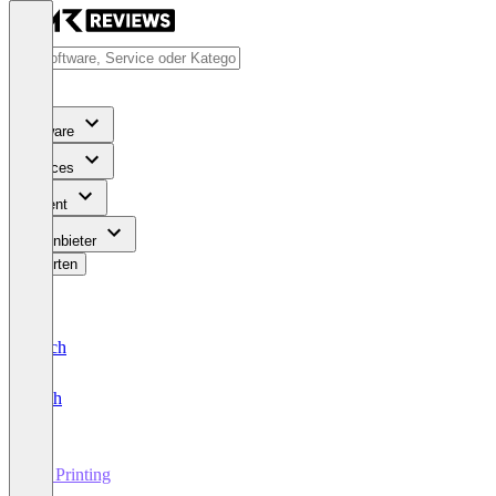
Software
Services
Content
Für Anbieter
Bewerten
Deutsch
English
3D Printing