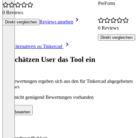
PreForm
0 Reviews
Reviews ansehen
Direkt vergleichen
0 Reviews
R
Direkt vergleichen
Item
Alle Alternativen zu Tinkercad
1
of
So schätzen User das Tool ein
8
Die Bewertungen ergeben sich aus den für Tinkercad abgegebenen
Reviews
Noch nicht genügend Bewertungen vorhanden
Bewerten