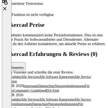
Kostenlose Testversion
Diese Funktion ist nicht verfügbar
Tinkercad Preise
Der Anbieter kommuniziert keine Preisinformationen. Dies ist eine
übliche Praxis für Softwareanbieter und Dienstleister. Alternativ
kannst du den Anbieter kontaktieren, um aktuelle Preise zu erfahren.
Tinkercad Erfahrungen & Reviews (0)
Bewerten
Sei ein Vorreiter und schreibe die erste Review.
Alle Produkte
Alle Services
Alle Software Kategorien
Alle Service
Kategorien
© OMR 2026
Impressum
Datenschutz
Nutzungsbedingungen
Für
Anbieter
Community Guidelines
RSS-Feed
© OMR 2026
Alle Produkte
Alle Services
Alle Software Kategorien
Alle Service
Kategorien
Impressum
Datenschutz
Nutzungsbedingungen
Für