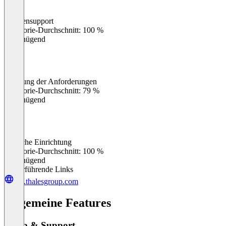
Kundensupport
0
%
Kategorie-Durchschnitt: 100 %
Ungenügend
Erfüllung der Anforderungen
0
%
Kategorie-Durchschnitt: 79 %
Ungenügend
Einfache Einrichtung
0
%
Kategorie-Durchschnitt: 100 %
Ungenügend
Weiterführende Links
cpl.thalesgroup.com
Allgemeine Features
Setup & Support