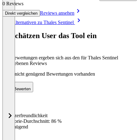
0 Reviews
Reviews ansehen
Direkt vergleichen
Item
Alle Alternativen zu Thales Sentinel
1
of
So schätzen User das Tool ein
2
Die Bewertungen ergeben sich aus den für Thales Sentinel
abgegebenen Reviews
Noch nicht genügend Bewertungen vorhanden
Bewerten
Benutzerfreundlichkeit
0
%
Kategorie-Durchschnitt: 86 %
Ungenügend