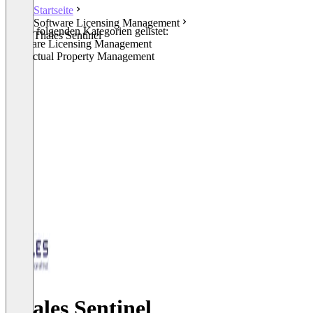
Startseite
Software Licensing Management
In den folgenden Kategorien gelistet:
Thales Sentinel
Software Licensing Management
Intellectual Property Management
Thales Sentinel