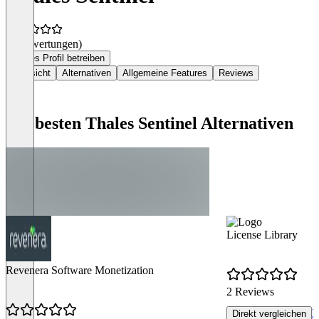
(0 Bewertungen)
Dieses Profil betreiben
Übersicht
Alternativen
Allgemeine Features
Reviews
Die besten Thales Sentinel Alternativen
License Library
Revenera Software Monetization
2 Reviews
R
Direkt vergleichen