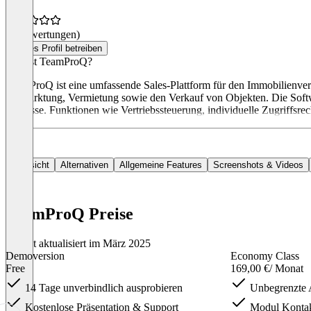
(0 Bewertungen)
Dieses Profil betreiben
Was ist TeamProQ?
TeamProQ ist eine umfassende Sales-Plattform für den Immobilienvertr
Vermarktung, Vermietung sowie den Verkauf von Objekten. Die Softwa
Prozesse. Funktionen wie Vertriebssteuerung, individuelle Zugriffsrec
Übersicht
Alternativen
Allgemeine Features
Screenshots & Videos
TeamProQ Preise
Zuletzt aktualisiert im März 2025
Demoversion
Economy Class
Free
169,00 €
/ Monat
14 Tage unverbindlich ausprobieren
Unbegrenzte 
Kostenlose Präsentation & Support
Modul Kontak