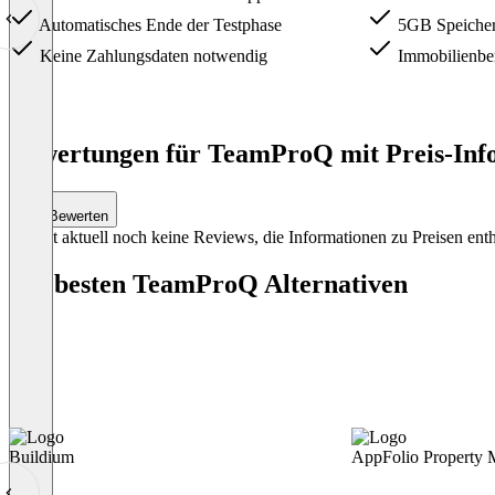
Automatisches Ende der Testphase
5GB Speicher
Keine Zahlungsdaten notwendig
Immobilienbe
Item
1
Bewertungen für TeamProQ mit Preis-Info
of
4
Bewerten
Es gibt aktuell noch keine Reviews, die Informationen zu Preisen enth
Die besten TeamProQ Alternativen
Buildium
AppFolio Property 