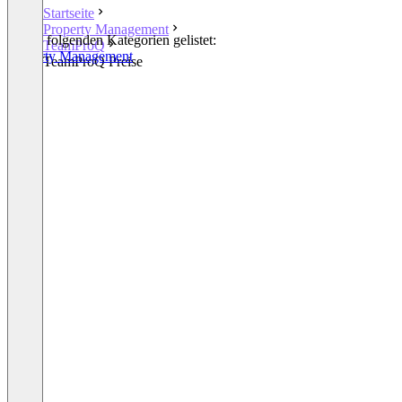
Startseite
Property Management
In den folgenden Kategorien gelistet:
TeamProQ
Property Management
TeamProQ Preise