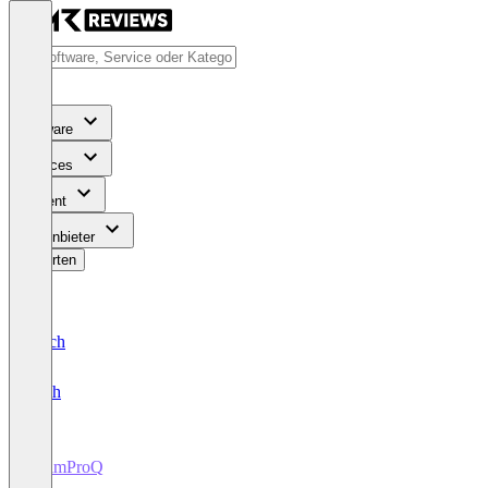
Software
Services
Content
Für Anbieter
Bewerten
Deutsch
English
TeamProQ