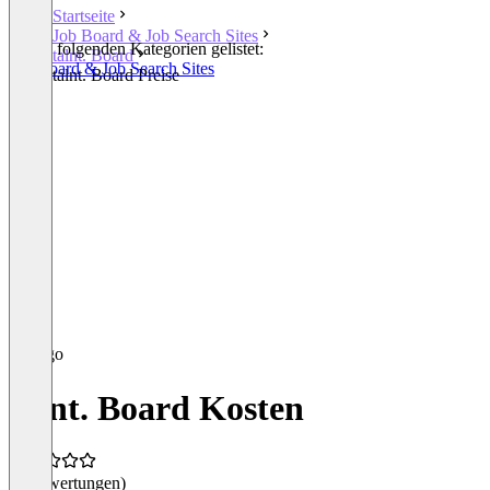
Startseite
Job Board & Job Search Sites
In den folgenden Kategorien gelistet:
talnt. Board
Job Board & Job Search Sites
talnt. Board Preise
talnt. Board Kosten
(0 Bewertungen)