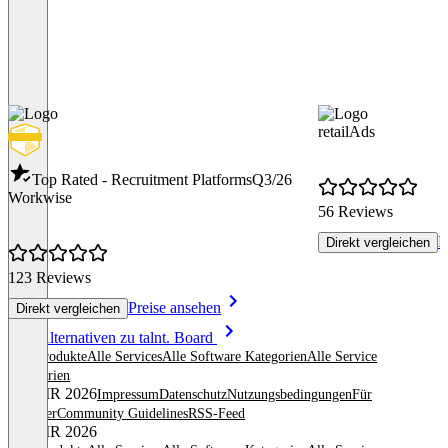
retailAds
Top Rated - Recruitment Platforms
Q3/26
Workwise
56 Reviews
P
Direkt vergleichen
123 Reviews
Preise ansehen
Direkt vergleichen
Item
Alle Alternativen zu talnt. Board
1
Alle Produkte
Alle Services
Alle Software Kategorien
Alle Service
of
Kategorien
8
© OMR 2026
Impressum
Datenschutz
Nutzungsbedingungen
Für
Anbieter
Community Guidelines
RSS-Feed
© OMR 2026