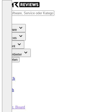
Software
Services
Content
Für Anbieter
Bewerten
Deutsch
English
talnt. Board