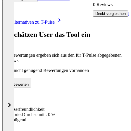
0 Reviews
R
Direkt vergleichen
Item
Alle Alternativen zu T-Pulse
1
of
So schätzen User das Tool ein
2
Die Bewertungen ergeben sich aus den für T-Pulse abgegebenen
Reviews
Noch nicht genügend Bewertungen vorhanden
Bewerten
Benutzerfreundlichkeit
0
%
Kategorie-Durchschnitt: 0 %
Ungenügend