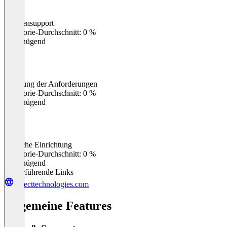
Kundensupport
0
%
Kategorie-Durchschnitt: 0 %
Ungenügend
Erfüllung der Anforderungen
0
%
Kategorie-Durchschnitt: 0 %
Ungenügend
Einfache Einrichtung
0
%
Kategorie-Durchschnitt: 0 %
Ungenügend
Weiterführende Links
detecttechnologies.com
Allgemeine Features