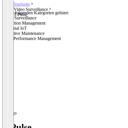
Startseite
Video Surveillance
In den folgenden Kategorien gelistet:
T-Pulse
Video Surveillance
Inspection Management
Industrial IoT
Predictive Maintenance
Asset Performance Management
T-Pulse