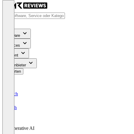
Software
Services
Content
Für Anbieter
Bewerten
Deutsch
English
Generative AI