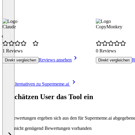
Claude
CopyMonkey
1 Reviews
0 Reviews
Reviews ansehen
R
Direkt vergleichen
Direkt vergleichen
Item
Alle Alternativen zu Supermeme.ai
1
of
So schätzen User das Tool ein
8
Die Bewertungen ergeben sich aus den für Supermeme.ai abgegeben
Noch nicht genügend Bewertungen vorhanden