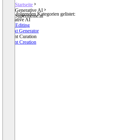
Startseite
Generative AI
In den folgenden Kategorien gelistet:
Supermeme.ai
Generative AI
Photo Editing
KI Text Generator
Content Curation
Content Creation