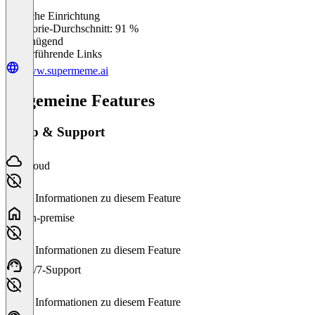
Einfache Einrichtung
0
%
Kategorie-Durchschnitt: 91 %
Ungenügend
Weiterführende Links
www.supermeme.ai
Allgemeine Features
Setup & Support
Cloud
Keine Informationen zu diesem Feature
On-premise
Keine Informationen zu diesem Feature
24/7-Support
Keine Informationen zu diesem Feature