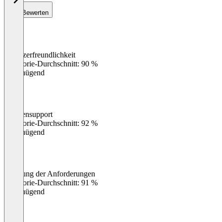
Bewerten
Benutzerfreundlichkeit
0
%
Kategorie-Durchschnitt: 90 %
Ungenügend
Kundensupport
0
%
Kategorie-Durchschnitt: 92 %
Ungenügend
Erfüllung der Anforderungen
0
%
Kategorie-Durchschnitt: 91 %
Ungenügend