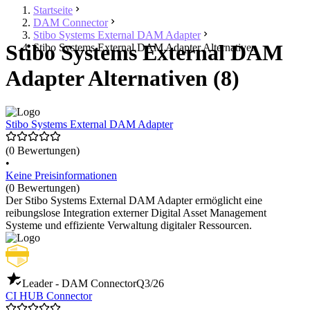
Startseite
DAM Connector
Stibo Systems External DAM Adapter
Stibo Systems External DAM
Stibo Systems External DAM Adapter Alternativen
Adapter Alternativen (8)
Stibo Systems External DAM Adapter
(0 Bewertungen)
•
Keine Preisinformationen
(0 Bewertungen)
Der Stibo Systems External DAM Adapter ermöglicht eine
reibungslose Integration externer Digital Asset Management
Systeme und effiziente Verwaltung digitaler Ressourcen.
Leader - DAM Connector
Q3/26
CI HUB Connector