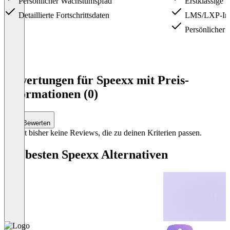
Persönlicher Wachstumspfad
Erstklassige 
Detaillierte Fortschrittsdaten
LMS/LXP-Inte
Persönlicher
Item
1
Bewertungen für Speexx mit Preis-
of
Informationen (0)
4
Bewerten
Es gibt bisher keine Reviews, die zu deinen Kriterien passen.
Die besten Speexx Alternativen