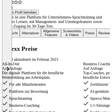
4,0
(1)
Dieses Profil betreiben
Speexx ist eine Plattform für Unternehmens-Sprachtraining und
digitales Lernen, mit Management- und Umstiegsfeatures sowie
Coach-Zugang im 30-Tage-Test.
Allgemeine
Screenshots
Übersicht
Alternativen
Preise
Reviews
Features
& Videos
Speexx Preise
Zuletzt aktualisiert im Februar 2023
All-In-One
Business Coachin
Auf Anfrage
Auf Anfrage
Die digitale Plattform für die berufliche
Top-Coaches, per
Weiterbildung am Arbeitsplatz.
berufliche Entwic
Für alle Mitarbeitenden
Zertifizierte
Plattform zur Bewertung
AI-gestützte 
Sprachtraining
Speexx-Matc
Business-Coaching
1:1-Sitzungen