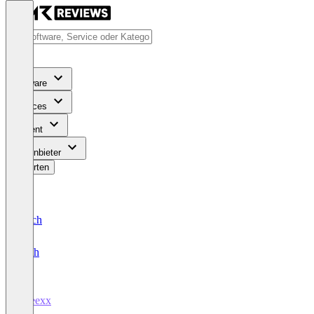
Software
Services
Content
Für Anbieter
Bewerten
Deutsch
English
Speexx