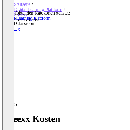
Startseite
Digital Learning Plattform
In den folgenden Kategorien gelistet:
Speexx
Digital Learning Plattform
Speexx Preise
Virtual Classroom
Coaching
Speexx Kosten