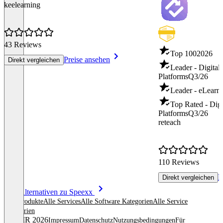
keelearning
43 Reviews
Top 100
2026
Preise ansehen
Direkt vergleichen
Leader - Digital
Platforms
Q3/26
Leader - eLearn
Top Rated - Digi
Platforms
Q3/26
reteach
110 Reviews
P
Direkt vergleichen
Item
Alle Alternativen zu Speexx
1
Alle Produkte
Alle Services
Alle Software Kategorien
Alle Service
of
Kategorien
8
© OMR 2026
Impressum
Datenschutz
Nutzungsbedingungen
Für