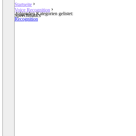
Startseite
Voice Recognition
In den folgenden Kategorien gelistet:
Speechmatics
Voice Recognition