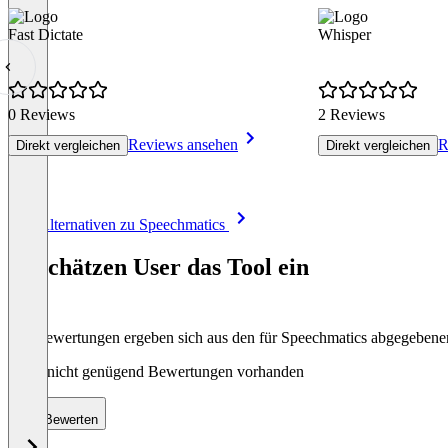
Fast Dictate
Whisper
0 Reviews
2 Reviews
Reviews ansehen
R
Direkt vergleichen
Direkt vergleichen
Item
Alle Alternativen zu Speechmatics
1
of
So schätzen User das Tool ein
8
Die Bewertungen ergeben sich aus den für Speechmatics abgegeben
Noch nicht genügend Bewertungen vorhanden
Bewerten