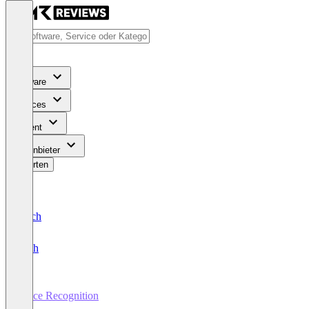
Software
Services
Content
Für Anbieter
Bewerten
Deutsch
English
Voice Recognition