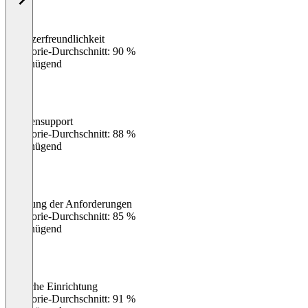
Benutzerfreundlichkeit
0
%
Kategorie-Durchschnitt: 90 %
Ungenügend
Kundensupport
0
%
Kategorie-Durchschnitt: 88 %
Ungenügend
Erfüllung der Anforderungen
0
%
Kategorie-Durchschnitt: 85 %
Ungenügend
Einfache Einrichtung
0
%
Kategorie-Durchschnitt: 91 %