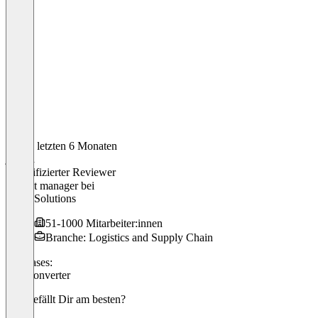
In den letzten 6 Monaten
joseph
Verifizierter Reviewer
Project manager
bei
Maan Solutions
51-1000 Mitarbeiter:innen
Branche: Logistics and Supply Chain
Use cases:
File Converter
Was gefällt Dir am besten?