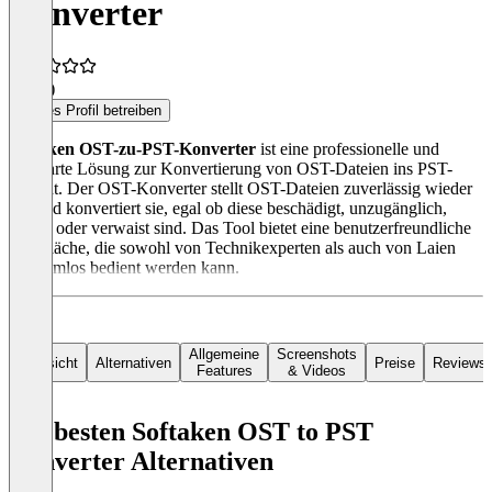
Converter
5,0
(1)
Dieses Profil betreiben
Softaken OST-zu-PST-Konverter
ist eine professionelle und
bewährte Lösung zur Konvertierung von OST-Dateien ins PST-
Format. Der OST-Konverter stellt OST-Dateien zuverlässig wieder
her und konvertiert sie, egal ob diese beschädigt, unzugänglich,
defekt oder verwaist sind. Das Tool bietet eine benutzerfreundliche
Oberfläche, die sowohl von Technikexperten als auch von Laien
problemlos bedient werden kann.
Allgemeine
Screenshots
Übersicht
Alternativen
Preise
Reviews
Features
& Videos
Die besten Softaken OST to PST
Converter Alternativen