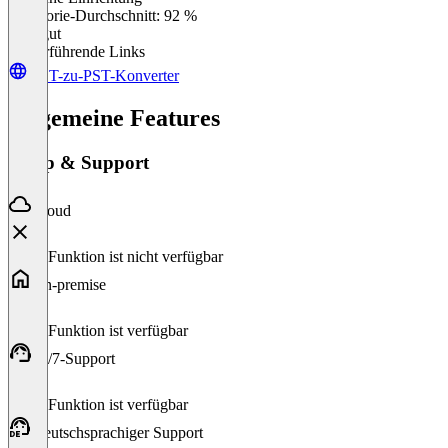
0
%
Kategorie-Durchschnitt: 92 %
Sehr gut
Weiterführende Links
OST-zu-PST-Konverter
Allgemeine Features
Setup & Support
Cloud
Diese Funktion ist nicht verfügbar
On-premise
Diese Funktion ist verfügbar
24/7-Support
Diese Funktion ist verfügbar
Deutschsprachiger Support