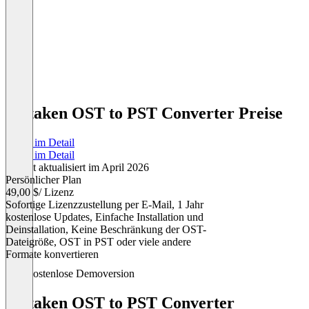
Softaken OST to PST Converter Preise
Preise im Detail
Preise im Detail
Zuletzt aktualisiert im April 2026
Persönlicher Plan
49,00 $
/ Lizenz
Sofortige Lizenzzustellung per E-Mail, 1 Jahr
kostenlose Updates, Einfache Installation und
Deinstallation, Keine Beschränkung der OST-
Dateigröße, OST in PST oder viele andere
Formate konvertieren
Item
Kostenlose Demoversion
1
of
Softaken OST to PST Converter
1