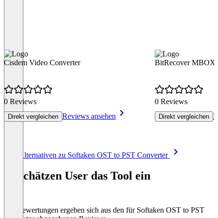
Cisdem Video Converter
BitRecover MBOX t
0 Reviews
0 Reviews
Reviews ansehen
R
Direkt vergleichen
Direkt vergleichen
Item
Alle Alternativen zu Softaken OST to PST Converter
1
of
So schätzen User das Tool ein
8
Die Bewertungen ergeben sich aus den für Softaken OST to PST