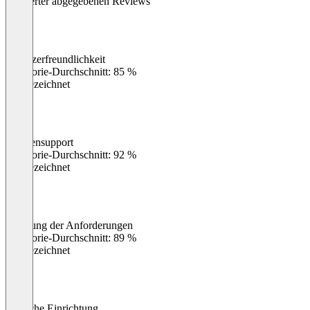
Converter abgegebenen Reviews
Benutzerfreundlichkeit
0
%
Kategorie-Durchschnitt: 85 %
Ausgezeichnet
Kundensupport
0
%
Kategorie-Durchschnitt: 92 %
Ausgezeichnet
Erfüllung der Anforderungen
0
%
Kategorie-Durchschnitt: 89 %
Ausgezeichnet
Einfache Einrichtung