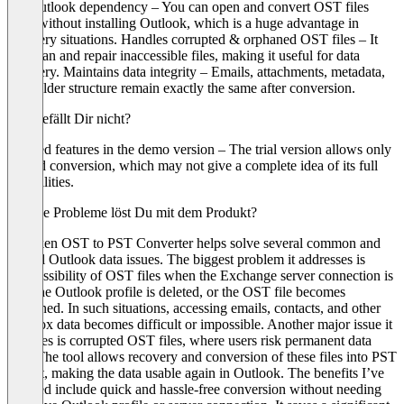
No Outlook dependency – You can open and convert OST files
even without installing Outlook, which is a huge advantage in
recovery situations. Handles corrupted & orphaned OST files – It
can scan and repair inaccessible files, making it useful for data
recovery. Maintains data integrity – Emails, attachments, metadata,
and folder structure remain exactly the same after conversion.
Was gefällt Dir nicht?
Limited features in the demo version – The trial version allows only
limited conversion, which may not give a complete idea of its full
capabilities.
Welche Probleme löst Du mit dem Produkt?
Softaken OST to PST Converter helps solve several common and
critical Outlook data issues. The biggest problem it addresses is
inaccessibility of OST files when the Exchange server connection is
lost, the Outlook profile is deleted, or the OST file becomes
orphaned. In such situations, accessing emails, contacts, and other
mailbox data becomes difficult or impossible. Another major issue it
resolves is corrupted OST files, where users risk permanent data
loss. The tool allows recovery and conversion of these files into PST
format, making the data usable again in Outlook. The benefits I’ve
realized include quick and hassle-free conversion without needing