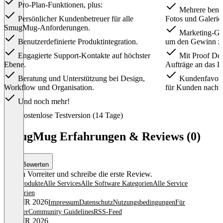
Pro-Plan-Funktionen, plus:
Mehrere benutz
Persönlicher Kundenbetreuer für alle
Fotos und Galerie
SmugMug-Anforderungen.
Marketing-Gut
Benutzerdefinierte Produktintegration.
um den Gewinn zu
Engagierte Support-Kontakte auf höchster
Mit Proof Del
Ebene.
Aufträge an das L
Beratung und Unterstützung bei Design,
Kundenfavori
Workflow und Organisation.
für Kunden nach 
Und noch mehr!
Item
Kostenlose Testversion (14 Tage)
1
of
SmugMug Erfahrungen & Reviews (0)
4
Bewerten
Sei ein Vorreiter und schreibe die erste Review.
Alle Produkte
Alle Services
Alle Software Kategorien
Alle Service
Kategorien
© OMR 2026
Impressum
Datenschutz
Nutzungsbedingungen
Für
Anbieter
Community Guidelines
RSS-Feed
© OMR 2026