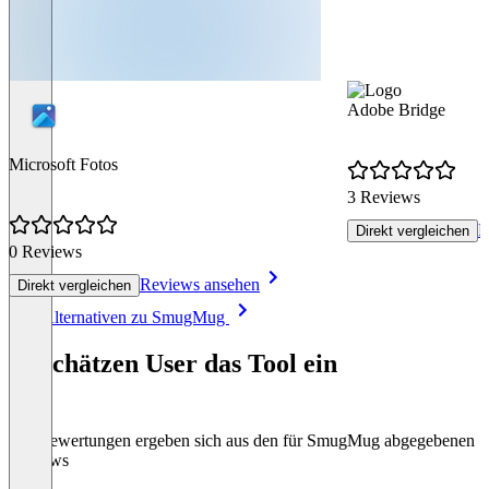
Adobe Bridge
Microsoft Fotos
3 Reviews
R
Direkt vergleichen
0 Reviews
Reviews ansehen
Direkt vergleichen
Item
Alle Alternativen zu SmugMug
1
of
So schätzen User das Tool ein
8
Die Bewertungen ergeben sich aus den für SmugMug abgegebenen
Reviews