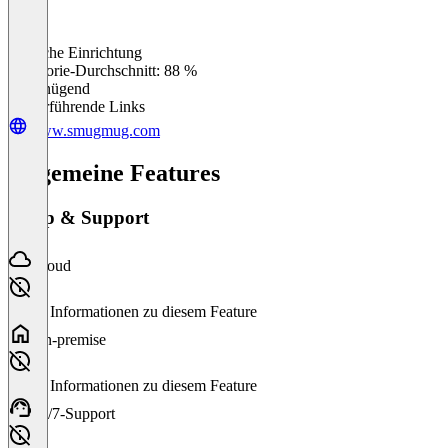
Einfache Einrichtung
0
%
Kategorie-Durchschnitt: 88 %
Ungenügend
Weiterführende Links
www.smugmug.com
Allgemeine Features
Setup & Support
Cloud
Keine Informationen zu diesem Feature
On-premise
Keine Informationen zu diesem Feature
24/7-Support