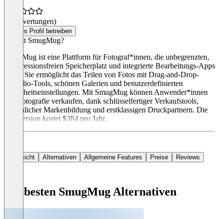
(0 Bewertungen)
Dieses Profil betreiben
Was ist SmugMug?
SmugMug ist eine Plattform für Fotograf*innen, die unbegrenzten,
kompressionsfreien Speicherplatz und integrierte Bearbeitungs-Apps
bietet. Sie ermöglicht das Teilen von Fotos mit Drag-and-Drop-
Portfolio-Tools, schönen Galerien und benutzerdefinierten
Sicherheitseinstellungen. Mit SmugMug können Anwender*innen
ihre Fotografie verkaufen, dank schlüsselfertiger Verkaufstools,
persönlicher Markenbildung und erstklassigen Druckpartnern. Die
Pro-Version kostet $384 pro Jahr.
Übersicht
Alternativen
Allgemeine Features
Preise
Reviews
Die besten SmugMug Alternativen