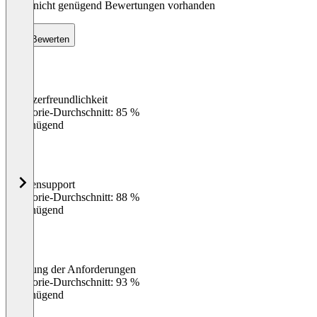
Noch nicht genügend Bewertungen vorhanden
Bewerten
Benutzerfreundlichkeit
0
%
Kategorie-Durchschnitt: 85 %
Ungenügend
Kundensupport
0
%
Kategorie-Durchschnitt: 88 %
Ungenügend
Erfüllung der Anforderungen
0
%
Kategorie-Durchschnitt: 93 %
Ungenügend