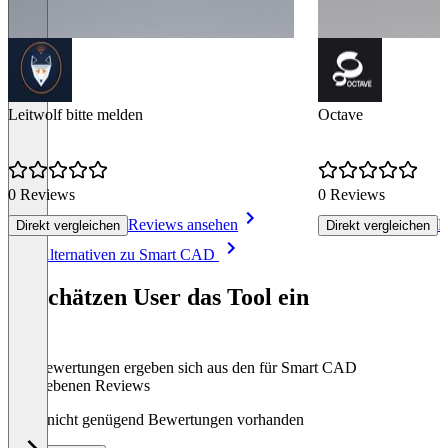
Leitwolf bitte melden
Octave
0 Reviews
0 Reviews
Reviews ansehen
R
Direkt vergleichen
Direkt vergleichen
Item
Alle Alternativen zu Smart CAD
1
of
So schätzen User das Tool ein
2
Die Bewertungen ergeben sich aus den für Smart CAD
abgegebenen Reviews
Noch nicht genügend Bewertungen vorhanden