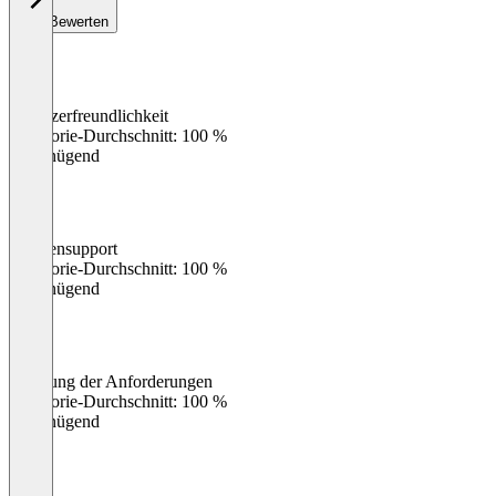
Bewerten
Benutzerfreundlichkeit
0
%
Kategorie-Durchschnitt: 100 %
Ungenügend
Kundensupport
0
%
Kategorie-Durchschnitt: 100 %
Ungenügend
Erfüllung der Anforderungen
0
%
Kategorie-Durchschnitt: 100 %
Ungenügend