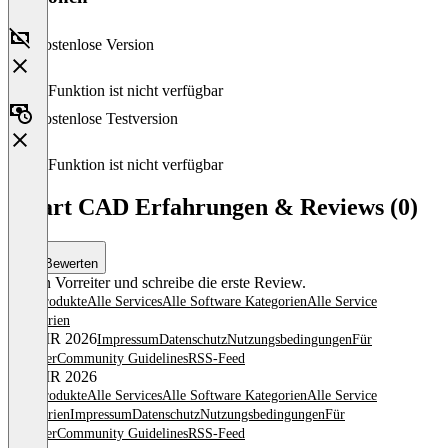
Kostenlose Version
Diese Funktion ist nicht verfügbar
Kostenlose Testversion
Diese Funktion ist nicht verfügbar
Smart CAD Erfahrungen & Reviews (0)
Bewerten
Sei ein Vorreiter und schreibe die erste Review.
Alle Produkte
Alle Services
Alle Software Kategorien
Alle Service
Kategorien
© OMR 2026
Impressum
Datenschutz
Nutzungsbedingungen
Für
Anbieter
Community Guidelines
RSS-Feed
© OMR 2026
Alle Produkte
Alle Services
Alle Software Kategorien
Alle Service
Kategorien
Impressum
Datenschutz
Nutzungsbedingungen
Für
Anbieter
Community Guidelines
RSS-Feed