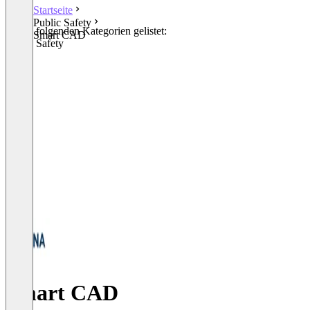
Startseite
Public Safety
In den folgenden Kategorien gelistet:
Smart CAD
Public Safety
Smart CAD