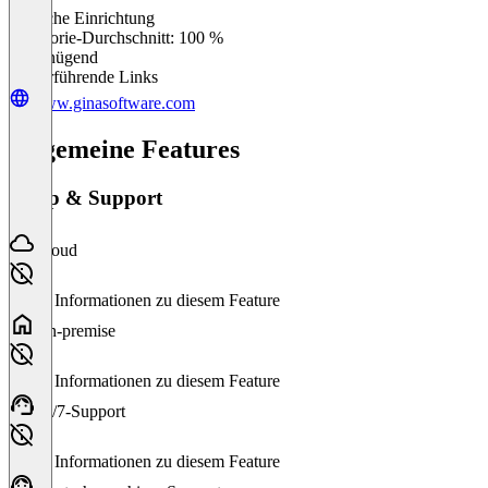
Einfache Einrichtung
0
%
Kategorie-Durchschnitt: 100 %
Ungenügend
Weiterführende Links
www.ginasoftware.com
Allgemeine Features
Setup & Support
Cloud
Keine Informationen zu diesem Feature
On-premise
Keine Informationen zu diesem Feature
24/7-Support
Keine Informationen zu diesem Feature