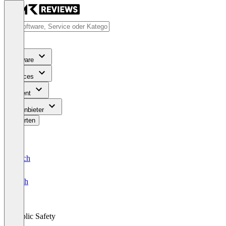
Software
Services
Content
Für Anbieter
Bewerten
Deutsch
English
Public Safety