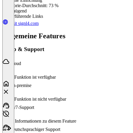
Einfache Einrichtung
0
%
Kategorie-Durchschnitt: 73 %
Ungenügend
Weiterführende Links
Visit signl4.com
Allgemeine Features
Setup & Support
Cloud
Diese Funktion ist verfügbar
On-premise
Diese Funktion ist nicht verfügbar
24/7-Support
Keine Informationen zu diesem Feature
Deutschsprachiger Support