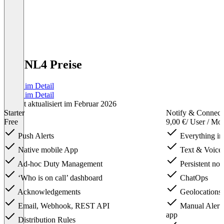
SIGNL4 Preise
Preise im Detail
Preise im Detail
Zuletzt aktualisiert im Februar 2026
Starter
Notify & Connect
Free
9,00 €
/ User / Mo
Push Alerts
Everything in 
Native mobile App
Text & Voice 
Ad-hoc Duty Management
Persistent noti
‘Who is on call’ dashboard
ChatOps
Acknowledgements
Geolocations
Email, Webhook, REST API
Manual Alerts
app
Distribution Rules