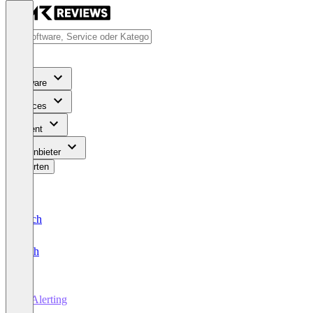
Software
Services
Content
Für Anbieter
Bewerten
Deutsch
English
IT Alerting