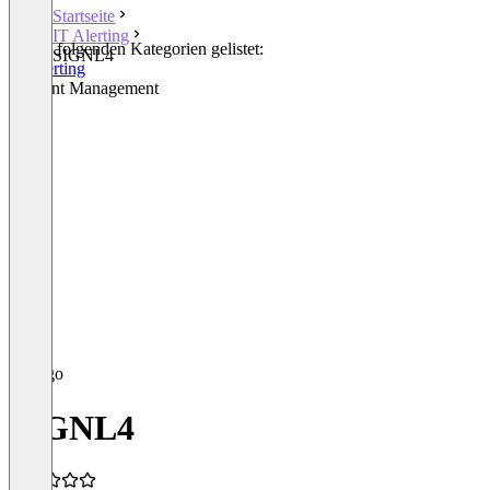
Startseite
IT Alerting
In den folgenden Kategorien gelistet:
SIGNL4
IT Alerting
Incident Management
SIGNL4