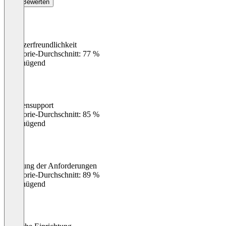
Bewerten
Benutzerfreundlichkeit
0
%
Kategorie-Durchschnitt: 77 %
Ungenügend
Kundensupport
0
%
Kategorie-Durchschnitt: 85 %
Ungenügend
Erfüllung der Anforderungen
0
%
Kategorie-Durchschnitt: 89 %
Ungenügend