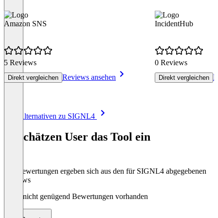
Amazon SNS
IncidentHub
5 Reviews
0 Reviews
Reviews ansehen
R
Direkt vergleichen
Direkt vergleichen
Item
Alle Alternativen zu SIGNL4
1
of
So schätzen User das Tool ein
8
Die Bewertungen ergeben sich aus den für SIGNL4 abgegebenen
Reviews
Noch nicht genügend Bewertungen vorhanden