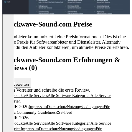
Shockwave-Sound.com Preise
Der Anbieter kommuniziert keine Preisinformationen. Dies ist eine
übliche Praxis für Softwareanbieter und Dienstleister. Alternativ
kannst du den Anbieter kontaktieren, um aktuelle Preise zu erfahren.
Shockwave-Sound.com Erfahrungen &
Reviews (0)
Bewerten
Sei ein Vorreiter und schreibe die erste Review.
Alle Produkte
Alle Services
Alle Software Kategorien
Alle Service
Kategorien
© OMR 2026
Impressum
Datenschutz
Nutzungsbedingungen
Für
Anbieter
Community Guidelines
RSS-Feed
© OMR 2026
Alle Produkte
Alle Services
Alle Software Kategorien
Alle Service
Kategorien
Impressum
Datenschutz
Nutzungsbedingungen
Für