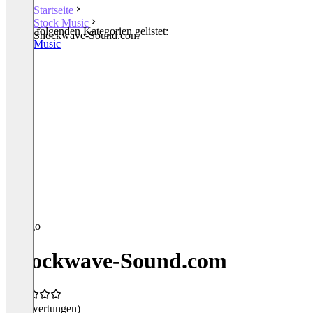
Startseite
Stock Music
In den folgenden Kategorien gelistet:
Shockwave-Sound.com
Stock Music
Shockwave-Sound.com
(0 Bewertungen)