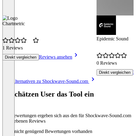
Chartmetric
Epidemic Sound
1 Reviews
Reviews ansehen
Direkt vergleichen
0 Reviews
R
Direkt vergleichen
Item
Alle Alternativen zu Shockwave-Sound.com
1
of
So schätzen User das Tool ein
8
Die Bewertungen ergeben sich aus den für Shockwave-Sound.com
abgegebenen Reviews
Noch nicht genügend Bewertungen vorhanden