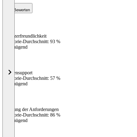
Bewerten
Benutzerfreundlichkeit
0
%
Kategorie-Durchschnitt: 93 %
Ungenügend
Kundensupport
0
%
Kategorie-Durchschnitt: 57 %
Ungenügend
Erfüllung der Anforderungen
0
%
Kategorie-Durchschnitt: 86 %
Ungenügend