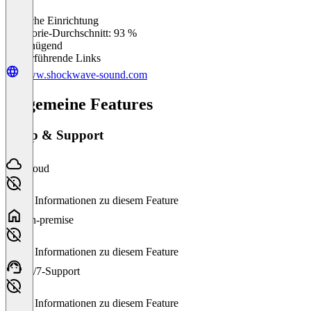
Einfache Einrichtung
0
%
Kategorie-Durchschnitt: 93 %
Ungenügend
Weiterführende Links
www.shockwave-sound.com
Allgemeine Features
Setup & Support
Cloud
Keine Informationen zu diesem Feature
On-premise
Keine Informationen zu diesem Feature
24/7-Support
Keine Informationen zu diesem Feature