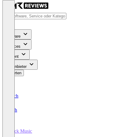
Software
Services
Content
Für Anbieter
Bewerten
Deutsch
English
Stock Music