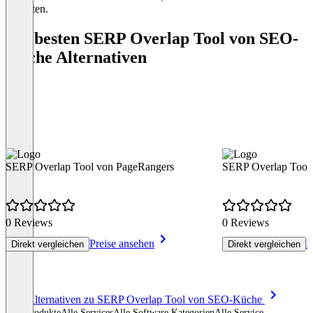
enthalten.
Die besten SERP Overlap Tool von SEO-
Küche Alternativen
SERP Overlap Tool von PageRangers
SERP Overlap Tool
0 Reviews
0 Reviews
Preise ansehen
P
Direkt vergleichen
Direkt vergleichen
Item
Alle Alternativen zu SERP Overlap Tool von SEO-Küche
1
Alle Produkte
Alle Services
Alle Software Kategorien
Alle Service