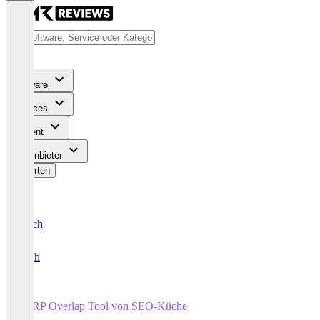
Software
Services
Content
Für Anbieter
Bewerten
Deutsch
English
SERP Overlap Tool von SEO-Küche