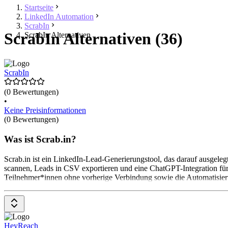
Startseite
LinkedIn Automation
ScrabIn
ScrabIn Alternativen (36)
ScrabIn Alternativen
ScrabIn
(0 Bewertungen)
•
Keine Preisinformationen
(0 Bewertungen)
Was ist Scrab.in?
Scrab.in ist ein LinkedIn-Lead-Generierungstool, das darauf ausgele
scannen, Leads in CSV exportieren und eine ChatGPT-Integration für
Teilnehmer*innen ohne vorherige Verbindung sowie die Automatisier
HeyReach