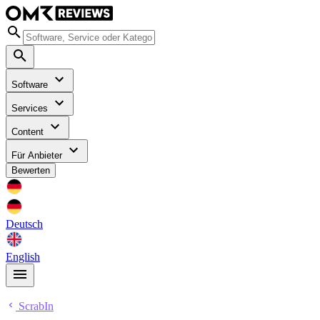
Software
Services
Content
Für Anbieter
Bewerten
Deutsch
English
ScrabIn