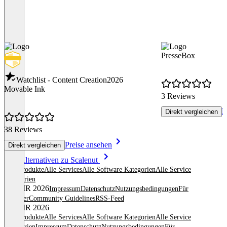
PresseBox
Watchlist - Content Creation
2026
Movable Ink
3 Reviews
P
Direkt vergleichen
38 Reviews
Preise ansehen
Direkt vergleichen
Item
Alle Alternativen zu Scalenut
1
Alle Produkte
Alle Services
Alle Software Kategorien
Alle Service
of
Kategorien
8
© OMR 2026
Impressum
Datenschutz
Nutzungsbedingungen
Für
Anbieter
Community Guidelines
RSS-Feed
© OMR 2026
Alle Produkte
Alle Services
Alle Software Kategorien
Alle Service
Kategorien
Impressum
Datenschutz
Nutzungsbedingungen
Für