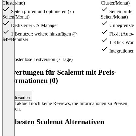
Cluster/mo)
Cluster/Monat)
Seiten prüfen und optimieren (75
Seiten prüfen
Seiten/Monat)
Seiten/Monat)
Dedizierter CS-Manager
Unbegrenzter 
1 Benutzer; weitere hinzufügen @
Fix-it (Auto-O
$49/Benutzer
1-Klick-WordP
Integrationen
Item
Kostenlose Testversion (7 Tage)
1
of
Bewertungen für Scalenut mit Preis-
3
Informationen (0)
Bewerten
Es gibt aktuell noch keine Reviews, die Informationen zu Preisen
enthalten.
Die besten Scalenut Alternativen