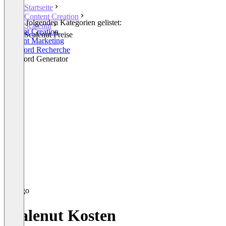
Startseite
Content Creation
In den folgenden Kategorien gelistet:
Scalenut
Content Creation
Scalenut Preise
Content Marketing
Keyword Recherche
Keyword Generator
Scalenut Kosten