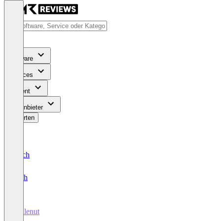
Software
Services
Content
Für Anbieter
Bewerten
Deutsch
English
Scalenut