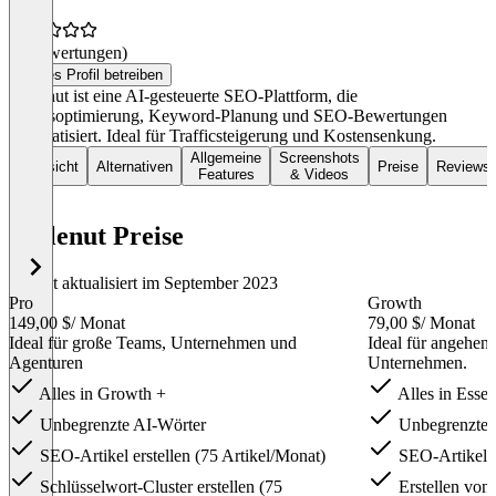
(0 Bewertungen)
Dieses Profil betreiben
Scalenut ist eine AI-gesteuerte SEO-Plattform, die
Inhaltsoptimierung, Keyword-Planung und SEO-Bewertungen
automatisiert. Ideal für Trafficsteigerung und Kostensenkung.
Allgemeine
Screenshots
Übersicht
Alternativen
Preise
Reviews
Features
& Videos
Scalenut Preise
Zuletzt aktualisiert im September 2023
Pro
Growth
149,00 $
/ Monat
79,00 $
/ Monat
Ideal für große Teams, Unternehmen und
Ideal für angehen
Agenturen
Unternehmen.
Alles in Growth +
Alles in Essen
Unbegrenzte AI-Wörter
Unbegrenzte 
SEO-Artikel erstellen (75 Artikel/Monat)
SEO-Artikel er
Schlüsselwort-Cluster erstellen (75
Erstellen von