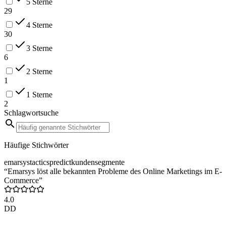
5 Sterne
29
4 Sterne
30
3 Sterne
6
2 Sterne
1
1 Sterne
2
Schlagwortsuche
Häufige Stichwörter
emarsys
tactics
predict
kundensegmente
“Emarsys löst alle bekannten Probleme des Online Marketings im E-
Commerce”
4.0
DD