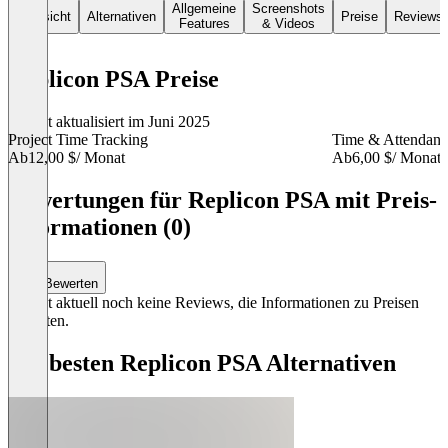
Allgemeine
Screenshots
Übersicht
Alternativen
Preise
Reviews
Features
& Videos
Replicon PSA Preise
Zuletzt aktualisiert im Juni 2025
Project Time Tracking
Time & Attendanc
Ab
12,00 $
/ Monat
Ab
6,00 $
/ Monat
Item
1
Bewertungen für Replicon PSA mit Preis-
of
Informationen (0)
3
Bewerten
Es gibt aktuell noch keine Reviews, die Informationen zu Preisen
enthalten.
Die besten Replicon PSA Alternativen