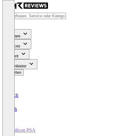
Software
Services
Content
Für Anbieter
Bewerten
Deutsch
English
Replicon PSA