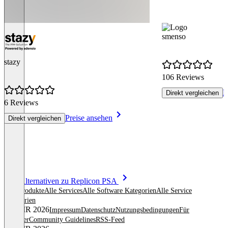
smenso
stazy
106 Reviews
P
Direkt vergleichen
6 Reviews
Preise ansehen
Direkt vergleichen
Item
Alle Alternativen zu Replicon PSA
1
Alle Produkte
Alle Services
Alle Software Kategorien
Alle Service
of
Kategorien
8
© OMR 2026
Impressum
Datenschutz
Nutzungsbedingungen
Für
Anbieter
Community Guidelines
RSS-Feed