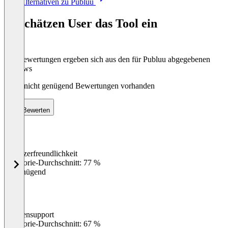
Alle Alternativen zu Publuu
1
of
So schätzen User das Tool ein
8
Die Bewertungen ergeben sich aus den für Publuu abgegebenen
Reviews
Noch nicht genügend Bewertungen vorhanden
Bewerten
Benutzerfreundlichkeit
0
%
Kategorie-Durchschnitt: 77 %
Ungenügend
Kundensupport
0
%
Kategorie-Durchschnitt: 67 %