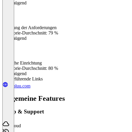
Ungenügend
Erfüllung der Anforderungen
0
%
Kategorie-Durchschnitt: 79 %
Ungenügend
Einfache Einrichtung
0
%
Kategorie-Durchschnitt: 80 %
Ungenügend
Weiterführende Links
publuu.com
Allgemeine Features
Setup & Support
Cloud