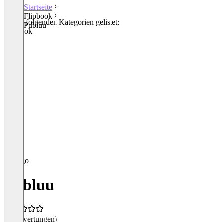
Startseite
Flipbook
In den folgenden Kategorien gelistet:
Publuu
Flipbook
Publuu
(0 Bewertungen)