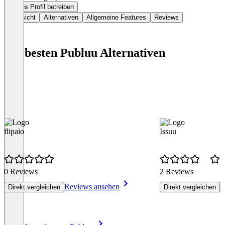
Dieses Profil betreiben
Übersicht
Alternativen
Allgemeine Features
Reviews
Die besten Publuu Alternativen
flipaio
Issuu
0 Reviews
2 Reviews
Reviews ansehen
R
Direkt vergleichen
Direkt vergleichen
Item