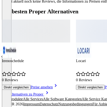
Es gibt aktuell noch keine Reviews, die Informationen zu Preisen enth
Die besten Proper Alternativen
Immoschedule
Locari
0 Reviews
0 Reviews
Preise ansehen
P
Direkt vergleichen
Direkt vergleichen
Item
Alle Alternativen zu Proper
1
Alle Produkte
Alle Services
Alle Software Kategorien
Alle Service Kat
of
© OMR 2026
Impressum
Datenschutz
Nutzungsbedingungen
Für Anbie
8