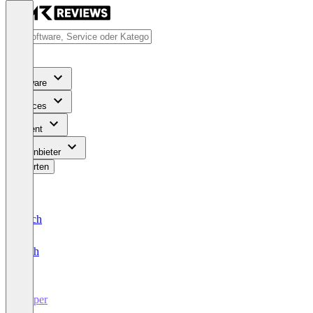
Software
Services
Content
Für Anbieter
Bewerten
Deutsch
English
Proper