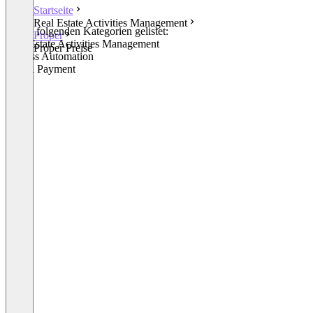
Startseite
Real Estate Activities Management
In den folgenden Kategorien gelistet:
Proper
Real Estate Activities Management
Proper Preise
Process Automation
Rental Payment