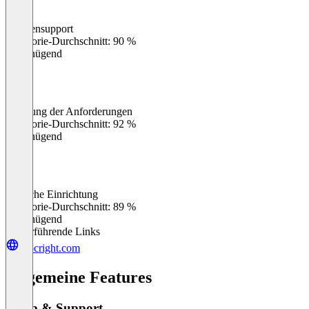
Kundensupport
0
%
Kategorie-Durchschnitt: 90 %
Ungenügend
Erfüllung der Anforderungen
0
%
Kategorie-Durchschnitt: 92 %
Ungenügend
Einfache Einrichtung
0
%
Kategorie-Durchschnitt: 89 %
Ungenügend
Weiterführende Links
procright.com
Allgemeine Features
Setup & Support