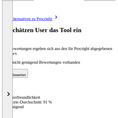
Item
Alle Alternativen zu Procright
1
of
So schätzen User das Tool ein
6
Die Bewertungen ergeben sich aus den für Procright abgegebenen
Reviews
Noch nicht genügend Bewertungen vorhanden
Bewerten
Benutzerfreundlichkeit
0
%
Kategorie-Durchschnitt: 91 %
Ungenügend