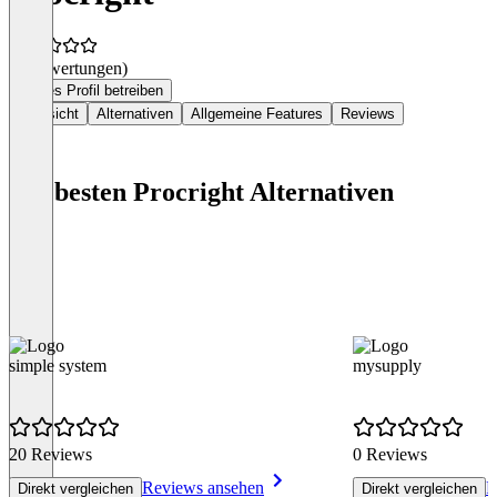
(0 Bewertungen)
Dieses Profil betreiben
Übersicht
Alternativen
Allgemeine Features
Reviews
Die besten Procright Alternativen
simple system
mysupply
20 Reviews
0 Reviews
Reviews ansehen
R
Direkt vergleichen
Direkt vergleichen