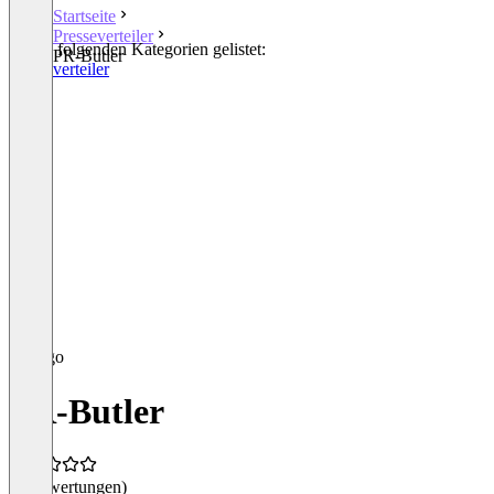
Startseite
Presseverteiler
In den folgenden Kategorien gelistet:
PR-Butler
Presseverteiler
PR-Butler
(0 Bewertungen)