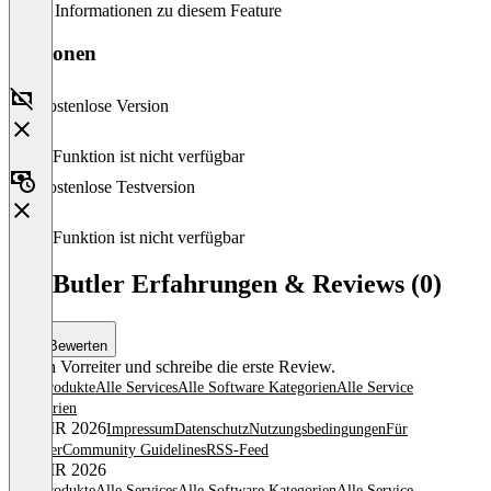
Keine Informationen zu diesem Feature
Versionen
Kostenlose Version
Diese Funktion ist nicht verfügbar
Kostenlose Testversion
Diese Funktion ist nicht verfügbar
PR-Butler Erfahrungen & Reviews (0)
Bewerten
Sei ein Vorreiter und schreibe die erste Review.
Alle Produkte
Alle Services
Alle Software Kategorien
Alle Service
Kategorien
© OMR 2026
Impressum
Datenschutz
Nutzungsbedingungen
Für
Anbieter
Community Guidelines
RSS-Feed
© OMR 2026
Alle Produkte
Alle Services
Alle Software Kategorien
Alle Service