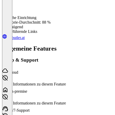
Einfache Einrichtung
0
%
Kategorie-Durchschnitt: 88 %
Ungenügend
Weiterführende Links
pr-butler.at
Allgemeine Features
Setup & Support
Cloud
Keine Informationen zu diesem Feature
On-premise
Keine Informationen zu diesem Feature
24/7-Support