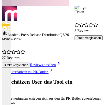
Cision
3 Reviews
Leader - Press Release Distribution
Q3/26
R
Direkt vergleichen
Mynewsdesk
27 Reviews
Reviews ansehen
Direkt vergleichen
Item
Alle Alternativen zu PR-Butler
1
of
So schätzen User das Tool ein
8
Die Bewertungen ergeben sich aus den für PR-Butler abgegebenen
Reviews