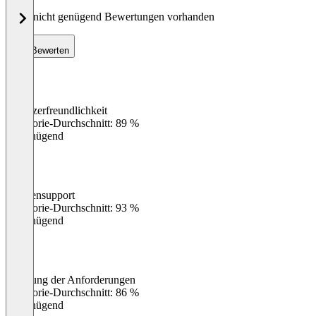
Noch nicht genügend Bewertungen vorhanden
Bewerten
Benutzerfreundlichkeit
0
%
Kategorie-Durchschnitt: 89 %
Ungenügend
Kundensupport
0
%
Kategorie-Durchschnitt: 93 %
Ungenügend
Erfüllung der Anforderungen
0
%
Kategorie-Durchschnitt: 86 %
Ungenügend