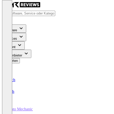
Software
Services
Content
Für Anbieter
Bewerten
Deutsch
English
Photo Mechanic