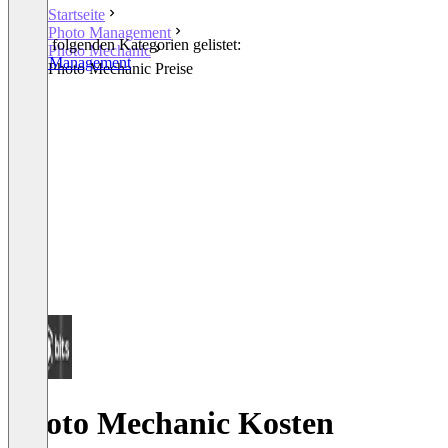
Startseite
Photo Management
In den folgenden Kategorien gelistet:
Photo Mechanic
Photo Management
Photo Mechanic Preise
Photo Mechanic Kosten