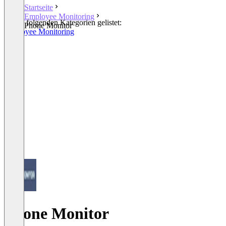
Startseite
Employee Monitoring
In den folgenden Kategorien gelistet:
Phone Monitor
Employee Monitoring
Phone Monitor