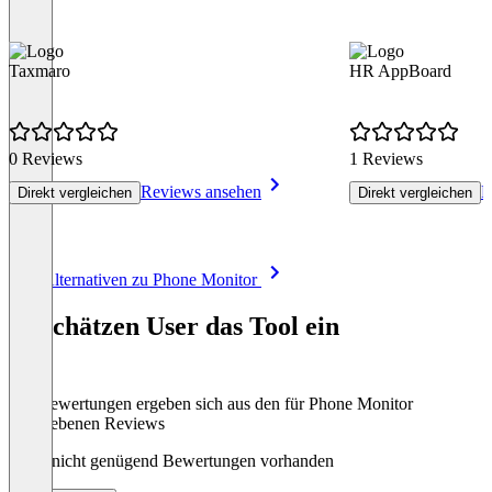
Taxmaro
HR AppBoard
0 Reviews
1 Reviews
Reviews ansehen
R
Direkt vergleichen
Direkt vergleichen
Item
Alle Alternativen zu Phone Monitor
1
of
So schätzen User das Tool ein
8
Die Bewertungen ergeben sich aus den für Phone Monitor
abgegebenen Reviews
Noch nicht genügend Bewertungen vorhanden