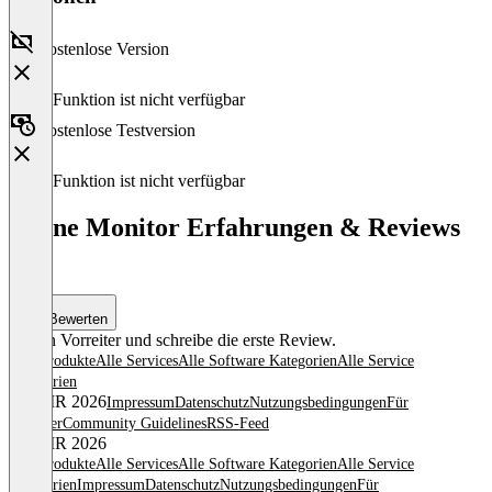
Kostenlose Version
Diese Funktion ist nicht verfügbar
Kostenlose Testversion
Diese Funktion ist nicht verfügbar
Phone Monitor Erfahrungen & Reviews
(0)
Bewerten
Sei ein Vorreiter und schreibe die erste Review.
Alle Produkte
Alle Services
Alle Software Kategorien
Alle Service
Kategorien
© OMR 2026
Impressum
Datenschutz
Nutzungsbedingungen
Für
Anbieter
Community Guidelines
RSS-Feed
© OMR 2026
Alle Produkte
Alle Services
Alle Software Kategorien
Alle Service
Kategorien
Impressum
Datenschutz
Nutzungsbedingungen
Für