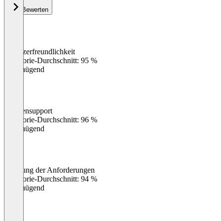
Bewerten
Benutzerfreundlichkeit
0
%
Kategorie-Durchschnitt: 95 %
Ungenügend
Kundensupport
0
%
Kategorie-Durchschnitt: 96 %
Ungenügend
Erfüllung der Anforderungen
0
%
Kategorie-Durchschnitt: 94 %
Ungenügend