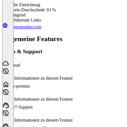
Einfache Einrichtung
0
%
Kategorie-Durchschnitt: 93 %
Ungenügend
Weiterführende Links
phonemonitor.com
Allgemeine Features
Setup & Support
Cloud
Keine Informationen zu diesem Feature
On-premise
Keine Informationen zu diesem Feature
24/7-Support
Keine Informationen zu diesem Feature