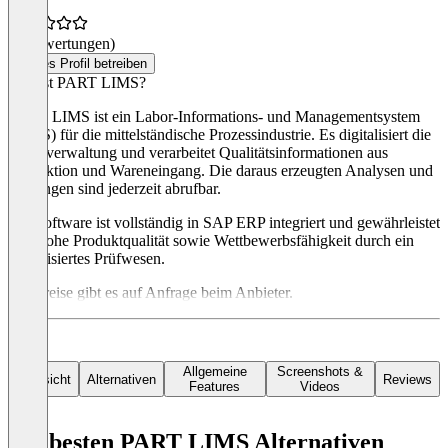
(0 Bewertungen)
Dieses Profil betreiben
Was ist PART LIMS?
PART LIMS ist ein Labor-Informations- und Managementsystem
(LIMS) für die mittelständische Prozessindustrie. Es digitalisiert die
Laborverwaltung und verarbeitet Qualitätsinformationen aus
Produktion und Wareneingang. Die daraus erzeugten Analysen und
Prüfungen sind jederzeit abrufbar.
Die Software ist vollständig in SAP ERP integriert und gewährleistet
eine hohe Produktqualität sowie Wettbewerbsfähigkeit durch ein
digitalisiertes Prüfwesen.
Die Preise gibt es auf Anfrage beim Anbieter.
Allgemeine
Screenshots &
Übersicht
Alternativen
Reviews
Features
Videos
Die besten PART LIMS Alternativen