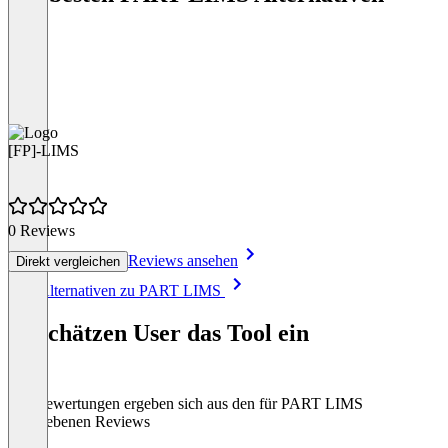
[FP]-LIMS
0 Reviews
Reviews ansehen
Direkt vergleichen
Item
Alle Alternativen zu PART LIMS
1
of
So schätzen User das Tool ein
1
Die Bewertungen ergeben sich aus den für PART LIMS
abgegebenen Reviews