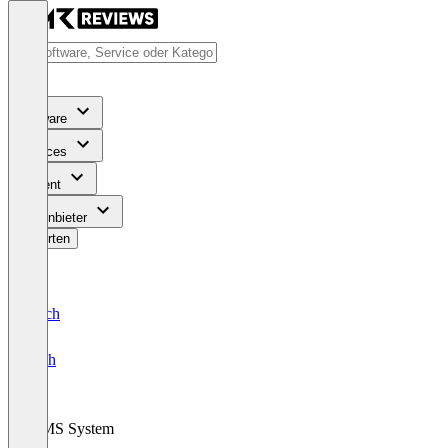
Software
Services
Content
Für Anbieter
Bewerten
Deutsch
English
LIMS System