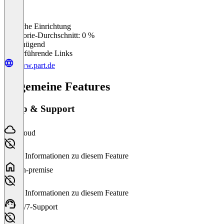
Einfache Einrichtung
0
%
Kategorie-Durchschnitt: 0 %
Ungenügend
Weiterführende Links
www.part.de
Allgemeine Features
Setup & Support
Cloud
Keine Informationen zu diesem Feature
On-premise
Keine Informationen zu diesem Feature
24/7-Support