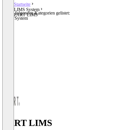
Startseite
LIMS System
In den folgenden Kategorien gelistet:
PART LIMS
LIMS System
PART LIMS