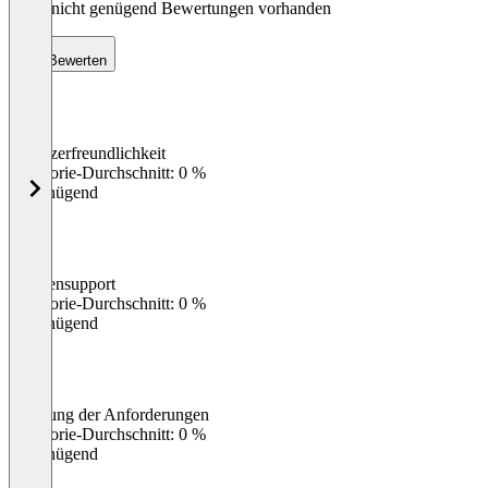
Noch nicht genügend Bewertungen vorhanden
Bewerten
Benutzerfreundlichkeit
0
%
Kategorie-Durchschnitt: 0 %
Ungenügend
Kundensupport
0
%
Kategorie-Durchschnitt: 0 %
Ungenügend
Erfüllung der Anforderungen
0
%
Kategorie-Durchschnitt: 0 %
Ungenügend