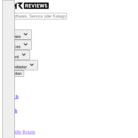
Software
Services
Content
Für Anbieter
Bewerten
Deutsch
English
Paddle Retain