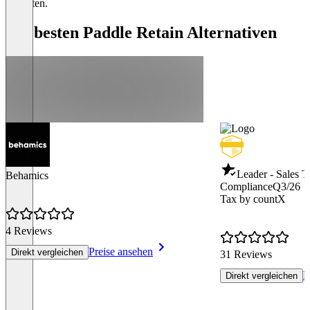
enthalten.
Die besten Paddle Retain Alternativen
Leader - Sales 
Behamics
Compliance
Q3/26
Tax by countX
4 Reviews
Preise ansehen
Direkt vergleichen
31 Reviews
P
Direkt vergleichen