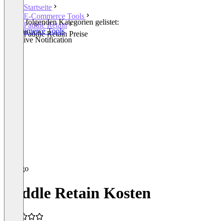
Startseite
E-Commerce Tools
In den folgenden Kategorien gelistet:
Paddle Retain
E-Commerce Tools
Paddle Retain Preise
Proactive Notification
Paddle Retain Kosten