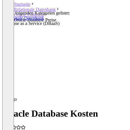
Startseite
Relationale Datenbank
In den folgenden Kategorien gelistet:
Oracle Database
Relationale Datenbank
Oracle Database Preise
Database as a Service (DBaaS)
Oracle Database Kosten