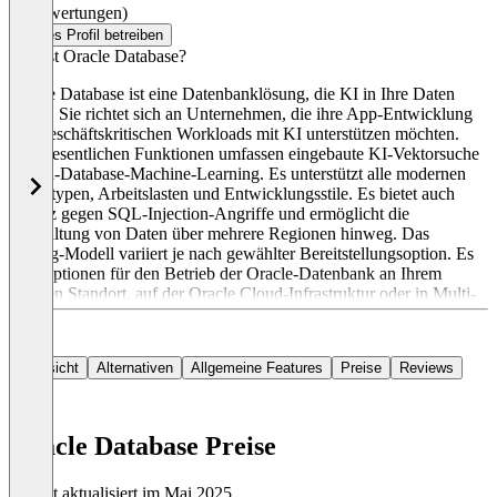
(0 Bewertungen)
Dieses Profil betreiben
Was ist Oracle Database?
Oracle Database ist eine Datenbanklösung, die KI in Ihre Daten
bringt. Sie richtet sich an Unternehmen, die ihre App-Entwicklung
und geschäftskritischen Workloads mit KI unterstützen möchten.
Die wesentlichen Funktionen umfassen eingebaute KI-Vektorsuche
und In-Database-Machine-Learning. Es unterstützt alle modernen
Datentypen, Arbeitslasten und Entwicklungsstile. Es bietet auch
Schutz gegen SQL-Injection-Angriffe und ermöglicht die
Verwaltung von Daten über mehrere Regionen hinweg. Das
Pricing-Modell variiert je nach gewählter Bereitstellungsoption. Es
gibt Optionen für den Betrieb der Oracle-Datenbank an Ihrem
eigenen Standort, auf der Oracle Cloud-Infrastruktur oder in Multi-
Cloud-Umgebungen.
Übersicht
Alternativen
Allgemeine Features
Preise
Reviews
Oracle Database Preise
Zuletzt aktualisiert im Mai 2025