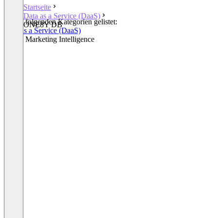
Startseite
Data as a Service (DaaS)
In den folgenden Kategorien gelistet:
ONE8Y DB
Data as a Service (DaaS)
Sports Marketing Intelligence