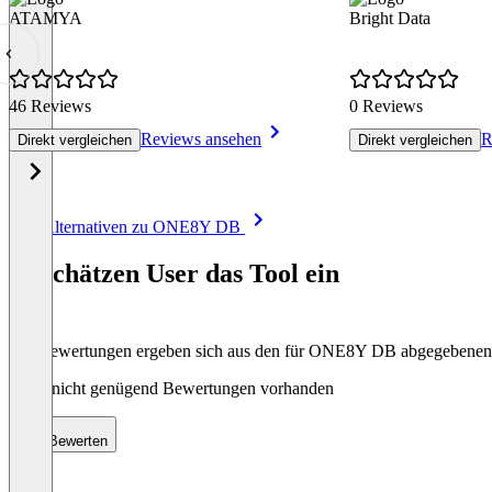
ATAMYA
Bright Data
46 Reviews
0 Reviews
Reviews ansehen
R
Direkt vergleichen
Direkt vergleichen
Item
Alle Alternativen zu ONE8Y DB
1
of
So schätzen User das Tool ein
8
Die Bewertungen ergeben sich aus den für ONE8Y DB abgegebene
Noch nicht genügend Bewertungen vorhanden
Bewerten