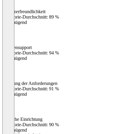
Benutzerfreundlichkeit
0
%
Kategorie-Durchschnitt: 89 %
Ungenügend
Kundensupport
0
%
Kategorie-Durchschnitt: 94 %
Ungenügend
Erfüllung der Anforderungen
0
%
Kategorie-Durchschnitt: 91 %
Ungenügend
Einfache Einrichtung
0
%
Kategorie-Durchschnitt: 90 %
Ungenügend