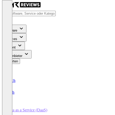
Software
Services
Content
Für Anbieter
Bewerten
Deutsch
English
Data as a Service (DaaS)