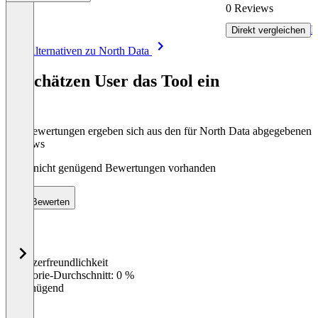
0 Reviews
R
Direkt vergleichen
Item
Alle Alternativen zu North Data
1
of
So schätzen User das Tool ein
6
Die Bewertungen ergeben sich aus den für North Data abgegebenen
Reviews
Noch nicht genügend Bewertungen vorhanden
Bewerten
Benutzerfreundlichkeit
0
%
Kategorie-Durchschnitt: 0 %
Ungenügend