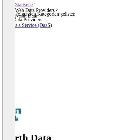
Startseite
Web Data Providers
In den folgenden Kategorien gelistet:
North Data
Web Data Providers
Data as a Service (DaaS)
North Data