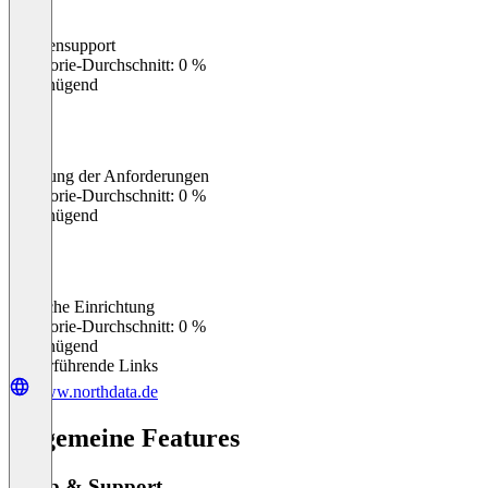
Kundensupport
0
%
Kategorie-Durchschnitt: 0 %
Ungenügend
Erfüllung der Anforderungen
0
%
Kategorie-Durchschnitt: 0 %
Ungenügend
Einfache Einrichtung
0
%
Kategorie-Durchschnitt: 0 %
Ungenügend
Weiterführende Links
www.northdata.de
Allgemeine Features
Setup & Support