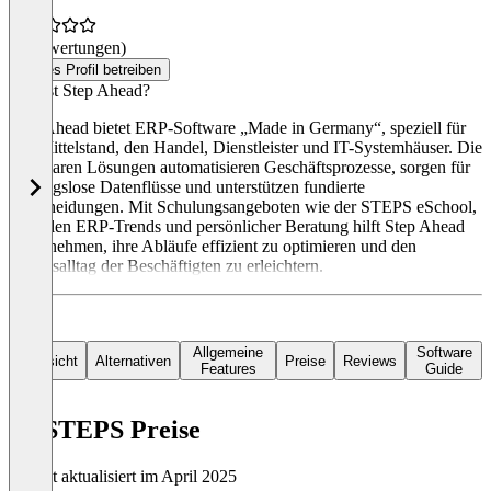
(0 Bewertungen)
Dieses Profil betreiben
Was ist Step Ahead?
Step Ahead bietet ERP-Software „Made in Germany“, speziell für
den Mittelstand, den Handel, Dienstleister und IT-Systemhäuser. Die
modularen Lösungen automatisieren Geschäftsprozesse, sorgen für
reibungslose Datenflüsse und unterstützen fundierte
Entscheidungen. Mit Schulungsangeboten wie der STEPS eSchool,
aktuellen ERP-Trends und persönlicher Beratung hilft Step Ahead
Unternehmen, ihre Abläufe effizient zu optimieren und den
Arbeitsalltag der Beschäftigten zu erleichtern.
Allgemeine
Software
Übersicht
Alternativen
Preise
Reviews
Features
Guide
mySTEPS Preise
Zuletzt aktualisiert im April 2025