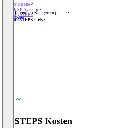
Startseite
ERP-Systeme
In den folgenden Kategorien gelistet:
mySTEPS
ERP-Systeme
mySTEPS Preise
mySTEPS Kosten