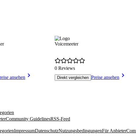
er
Voicemeeter
0 Reviews
reise ansehen
Preise ansehen
Direkt vergleichen
egorien
ter
Community Guidelines
RSS-Feed
egorien
Impressum
Datenschutz
Nutzungsbedingungen
Für Anbieter
Comm