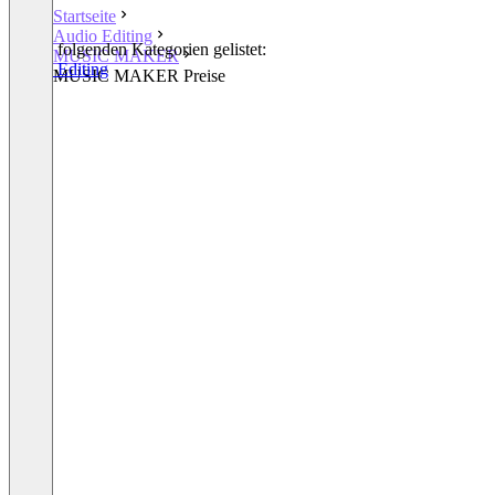
Startseite
Audio Editing
In den folgenden Kategorien gelistet:
MUSIC MAKER
Audio Editing
MUSIC MAKER Preise