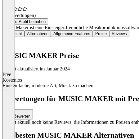
(0 Bewertungen)
Dieses Profil betreiben
Music Maker ist eine Einsteiger-freundliche Musikproduktionssoftwa
Übersicht
Alternativen
Allgemeine Features
Preise
Reviews
MUSIC MAKER Preise
Zuletzt aktualisiert im Januar 2024
Free
Kostenlos
Eine einfache, moderne Art, Musik zu machen.
Item
1
Bewertungen für MUSIC MAKER mit Preis
of
1
Bewerten
Es gibt aktuell noch keine Reviews, die Informationen zu Preisen enth
Die besten MUSIC MAKER Alternativen