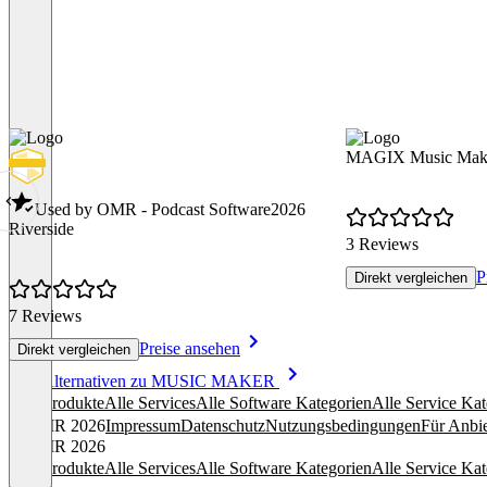
MAGIX Music Mak
Used by OMR - Podcast Software
2026
Riverside
3 Reviews
P
Direkt vergleichen
7 Reviews
Preise ansehen
Direkt vergleichen
Item
Alle Alternativen zu MUSIC MAKER
1
Alle Produkte
Alle Services
Alle Software Kategorien
Alle Service Kat
of
© OMR 2026
Impressum
Datenschutz
Nutzungsbedingungen
Für Anbie
8
© OMR 2026
Alle Produkte
Alle Services
Alle Software Kategorien
Alle Service Kat