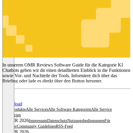
KI Chatbots
In unserem OMR Reviews Software Guide für die Kategorie KI
Chatbots geben wir dir einen detaillierten Einblick in die Funktionen
sowie Vor- und Nachteile der Tools. Informiere dich über das
Briefing oder lade es direkt über den Button herunter.
Download
Alle Produkte
Alle Services
Alle Software Kategorien
Alle Service
Kategorien
© OMR 2026
Impressum
Datenschutz
Nutzungsbedingungen
Für
Anbieter
Community Guidelines
RSS-Feed
© OMR 2026