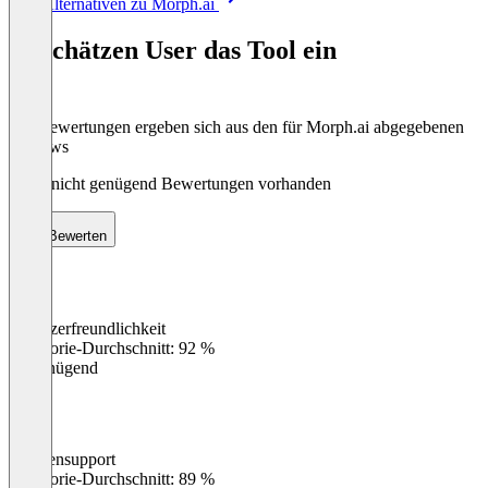
Alle Alternativen zu Morph.ai
1
of
So schätzen User das Tool ein
8
Die Bewertungen ergeben sich aus den für Morph.ai abgegebenen
Reviews
Noch nicht genügend Bewertungen vorhanden
Bewerten
Benutzerfreundlichkeit
0
%
Kategorie-Durchschnitt: 92 %
Ungenügend
Kundensupport
0
%
Kategorie-Durchschnitt: 89 %