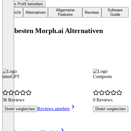
Dieses Profil betreiben
Allgemeine
Software
Übersicht
Alternativen
Reviews
Features
Guide
Die besten Morph.ai Alternativen
innoGPT
Composio
36 Reviews
0 Reviews
Reviews ansehen
R
Direkt vergleichen
Direkt vergleichen
Item