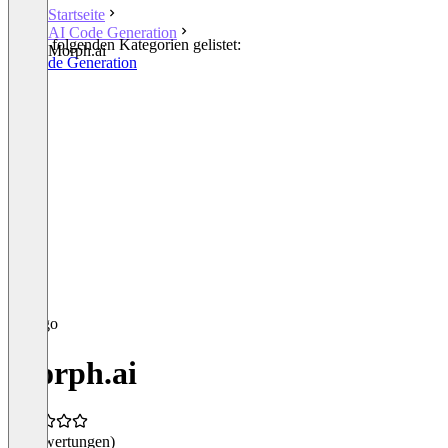
Startseite
AI Code Generation
In den folgenden Kategorien gelistet:
Morph.ai
AI Code Generation
Morph.ai
(0 Bewertungen)