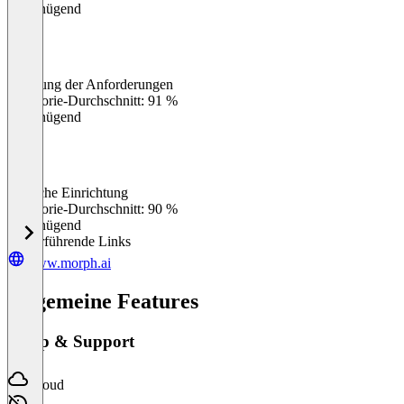
Ungenügend
Erfüllung der Anforderungen
0
%
Kategorie-Durchschnitt: 91 %
Ungenügend
Einfache Einrichtung
0
%
Kategorie-Durchschnitt: 90 %
Ungenügend
Weiterführende Links
www.morph.ai
Allgemeine Features
Setup & Support
Cloud