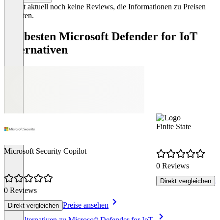
Es gibt aktuell noch keine Reviews, die Informationen zu Preisen
enthalten.
Die besten Microsoft Defender for IoT
Alternativen
Finite State
Microsoft Security Copilot
0 Reviews
P
Direkt vergleichen
0 Reviews
Preise ansehen
Direkt vergleichen
Item
Alle Alternativen zu Microsoft Defender for IoT