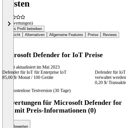
Kosten
(0 Bewertungen)
Dieses Profil betreiben
Übersicht
Alternativen
Allgemeine Features
Preise
Reviews
Microsoft Defender for IoT Preise
Zuletzt aktualisiert im Mai 2023
Defender für IoT für Enterprise IoT
Defender für IoT 
85,00 $
/ Monat / 100 Geräte
verwaltet werden
0,20 $
/ Transaktio
Item
Kostenlose Testversion (30 Tage)
1
of
Bewertungen für Microsoft Defender for
4
IoT mit Preis-Informationen (0)
Bewerten