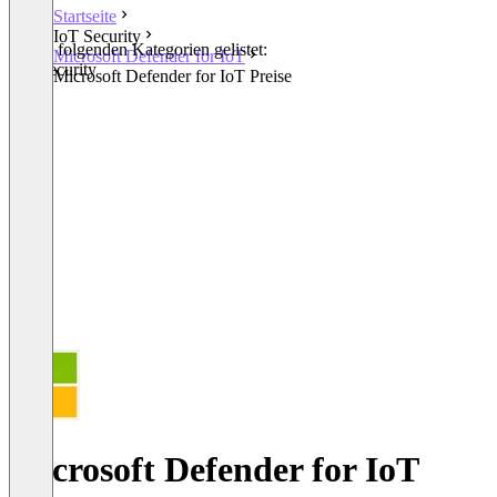
Startseite
IoT Security
In den folgenden Kategorien gelistet:
Microsoft Defender for IoT
IoT Security
Microsoft Defender for IoT Preise
Microsoft Defender for IoT