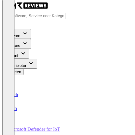
Software
Services
Content
Für Anbieter
Bewerten
Deutsch
English
Microsoft Defender for IoT