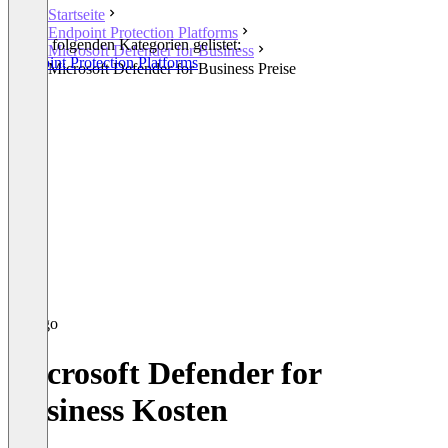
Startseite
Endpoint Protection Platforms
In den folgenden Kategorien gelistet:
Microsoft Defender for Business
Endpoint Protection Platforms
Microsoft Defender for Business Preise
Microsoft Defender for
Business Kosten