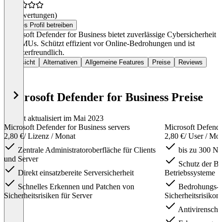
(0 Bewertungen)
Dieses Profil betreiben
Microsoft Defender for Business bietet zuverlässige Cybersicherheit
für KMUs. Schützt effizient vor Online-Bedrohungen und ist
benutzerfreundlich.
Übersicht
Alternativen
Allgemeine Features
Preise
Reviews
Microsoft Defender for Business Preise
Zuletzt aktualisiert im Mai 2023
Microsoft Defender for Business servers
Microsoft Defend
2,80 €
/ Lizenz / Monat
2,80 €
/ User / Mo
Zentrale Administratoroberfläche für Clients
bis zu 300 Nu
und Server
Schutz der Bu
Direkt einsatzbereite Serversicherheit
Betriebssysteme
Schnelles Erkennen und Patchen von
Bedrohungs- 
Sicherheitsrisiken für Server
Sicherheitsrisiko
Antivirenschu