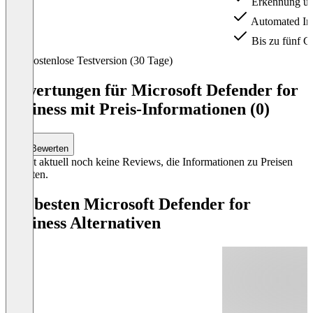
Erkennung un
Automated Inv
Bis zu fünf G
Item
Kostenlose Testversion (30 Tage)
1
of
Bewertungen für Microsoft Defender for
2
Business mit Preis-Informationen (0)
Bewerten
Es gibt aktuell noch keine Reviews, die Informationen zu Preisen
enthalten.
Die besten Microsoft Defender for
Business Alternativen